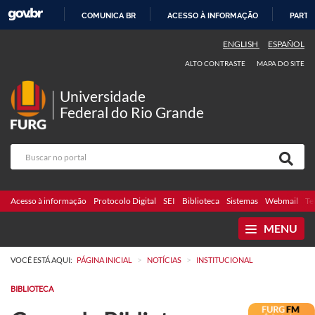
COMUNICA BR
ACESSO À INFORMAÇÃO
PARTI
IR
ENGLISH
ESPAÑOL
PARA
ALTO CONTRASTE
MAPA DO SITE
O
CONTEÚDO
Universidade
Federal do Rio Grande
Acesso à informação
Protocolo Digital
SEI
Biblioteca
Sistemas
Webmail
Te
MENU
>
>
VOCÊ ESTÁ AQUI:
PÁGINA INICIAL
NOTÍCIAS
INSTITUCIONAL
BIBLIOTECA