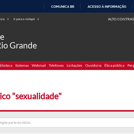
COMUNICA BR
ACESSO À INFORMAÇÃO
IR
ALTO CONTRAS
usca
Ir para o rodapé
3
4
PARA
O
de
CONTEÚDO
Rio Grande
blioteca
Sistemas
Webmail
Telefones
Licitações
Ouvidoria
Ética pública
Per
ico "sexualidade"