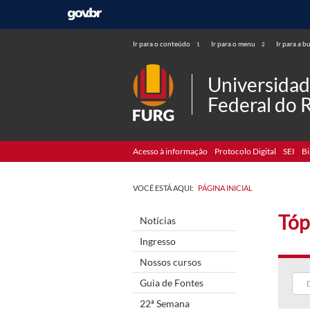
Ir para o conteúdo
Ir para o menu
Ir para a b
1
2
Universida
Federal do 
Acesso à informação
Protocolo Digital
SEI
Bi
VOCÊ ESTÁ AQUI:
PÁGINA INICIAL
Tóp
Notícias
Ingresso
Nossos cursos
Guia de Fontes
22ª Semana