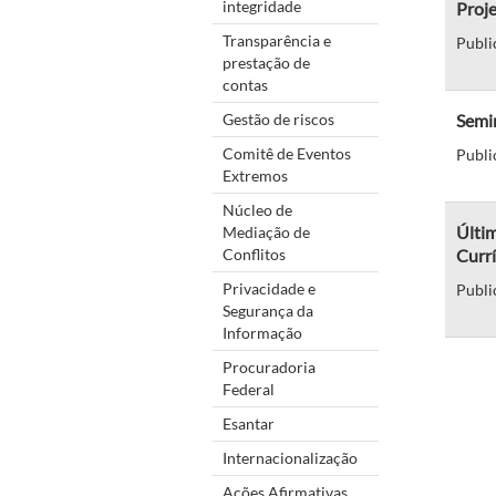
integridade
Proj
Transparência e
Publi
prestação de
contas
Gestão de riscos
Semin
Comitê de Eventos
Publi
Extremos
Núcleo de
Últim
Mediação de
Conflitos
Currí
Privacidade e
Publi
Segurança da
Informação
Procuradoria
Federal
Esantar
Internacionalização
Ações Afirmativas,