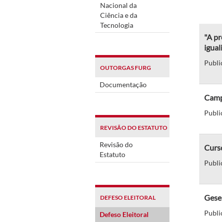
Nacional da
Ciência e da
Tecnologia
"A pr
igual
Publi
OUTORGAS FURG
Documentação
Camp
Publi
REVISÃO DO ESTATUTO
Revisão do
Curso
Estatuto
Publi
Gese
DEFESO ELEITORAL
Publi
Defeso Eleitoral