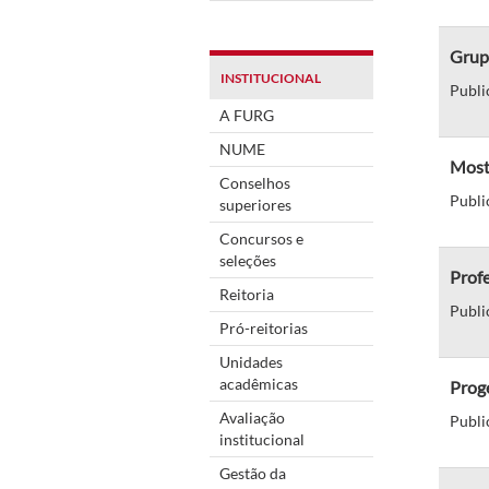
Grupo
INSTITUCIONAL
Publi
A FURG
NUME
Mostr
Conselhos
Publi
superiores
Concursos e
seleções
Profe
Reitoria
Publi
Pró-reitorias
Unidades
acadêmicas
Proge
Avaliação
Publi
institucional
Gestão da