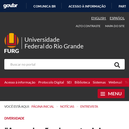
COMUNICA BR
ACESSO À INFORMAÇÃO
PARTI
IR
ENGLISH
ESPAÑOL
PARA
ALTO CONTRASTE
MAPA DO SITE
O
CONTEÚDO
Universidade
Federal do Rio Grande
Acesso à informação
Protocolo Digital
SEI
Biblioteca
Sistemas
Webmail
Te
MENU
>
>
VOCÊ ESTÁ AQUI:
PÁGINA INICIAL
NOTÍCIAS
ENTREVISTA
DIVERSIDADE