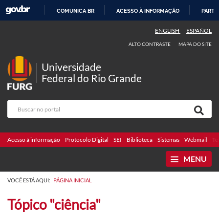
COMUNICA BR
ACESSO À INFORMAÇÃO
PARTI
IR
ENGLISH
ESPAÑOL
PARA
ALTO CONTRASTE
MAPA DO SITE
O
CONTEÚDO
Universidade
Federal do Rio Grande
Acesso à informação
Protocolo Digital
SEI
Biblioteca
Sistemas
Webmail
Te
MENU
VOCÊ ESTÁ AQUI:
PÁGINA INICIAL
Tópico "ciência"