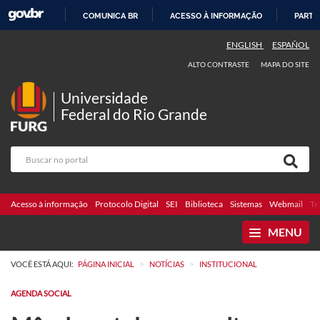
COMUNICA BR
ACESSO À INFORMAÇÃO
PARTI
IR
ENGLISH
ESPAÑOL
PARA
ALTO CONTRASTE
MAPA DO SITE
O
CONTEÚDO
Universidade
Federal do Rio Grande
Acesso à informação
Protocolo Digital
SEI
Biblioteca
Sistemas
Webmail
Te
MENU
>
>
VOCÊ ESTÁ AQUI:
PÁGINA INICIAL
NOTÍCIAS
INSTITUCIONAL
AGENDA SOCIAL