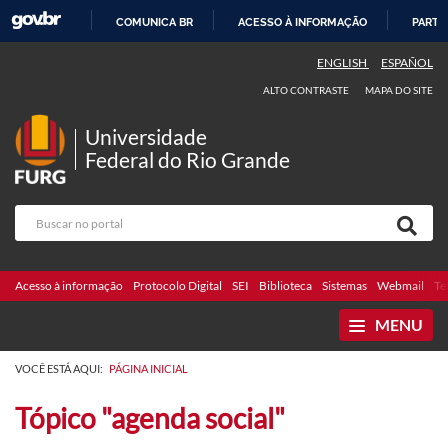
COMUNICA BR
ACESSO À INFORMAÇÃO
PARTI
IR
ENGLISH
ESPAÑOL
PARA
ALTO CONTRASTE
MAPA DO SITE
O
CONTEÚDO
Universidade
Federal do Rio Grande
Acesso à informação
Protocolo Digital
SEI
Biblioteca
Sistemas
Webmail
Te
MENU
VOCÊ ESTÁ AQUI:
PÁGINA INICIAL
Tópico "agenda social"