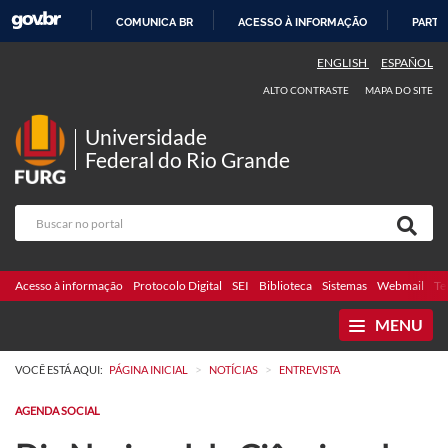
COMUNICA BR
ACESSO À INFORMAÇÃO
PARTI
IR
ENGLISH
ESPAÑOL
PARA
ALTO CONTRASTE
MAPA DO SITE
O
CONTEÚDO
Universidade
Federal do Rio Grande
Acesso à informação
Protocolo Digital
SEI
Biblioteca
Sistemas
Webmail
Te
MENU
>
>
VOCÊ ESTÁ AQUI:
PÁGINA INICIAL
NOTÍCIAS
ENTREVISTA
AGENDA SOCIAL