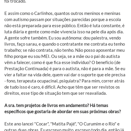
foi trocado.
E assim como o Carlinhos, quantos outros meninos e meninas
com autismo passam por situações parecidas porque a escola
não está preparada para esse público. Então é luta constante, é
luta diária e gente como mãe vivencia isso na pele dia após dia.
A gente sofre também. Eu sou autônoma: dou palestra, vendo
livros, faço sarau, e quando o contratante me contrata eu tenho
trabalho; se não contrata, não tenho. Não posso aposentar meu
filho porque eu sou MEI. Ou seja, se a mãe ou o pai do autista
vêm a falecer, como é que fica esse indivíduo? O benefício (de
Prestação Continuada) é para o autista, não é para a mãe. Se eu
vier a faltar na vida dele, quem vai dar o suporte que ele precisa
- fono, terapeuta ocupacinal, psiquiatra? Para mim, correr atrás
de tudo isso é caro, é difícil. Acho que têm que ser revistos os
direitos, esse tipo de situação tem que ser reavaliada.
A sra. tem projetos de livros em andamento? Há temas
específicos que gostaria de abordar em suas próximas obras?
Este ano lancei "Cocar", "Matita Pajé", "O Curumim e o Rio" e
outras duas obras. Eu escrevo muito, escrevo todo dia, então já