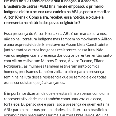
Em mais de 120 anos desde a sua fundação, a Academia
Brasileira de Letras (ABL) finalmente empossou o primeiro
indígena eleito a ocupar uma cadeira na ABL, o poeta e escritor
Ailton Krenak. Como a sra. recebeu essa notícia, e o que ela
representa na história dos povos originários?
Essa presença do Ailton Krenak na ABL é um marco para nós,
não só na literatura indígena mas também no movimento. Ailton
é uma expressividade. Ele esteve na Assembleia Constituinte
junto a tantos outros indígenas resistentes nessa luta. Não
vamos negligenciar a presença dos outros parentes, então junto
com Ailton estiveram Marcos Terena, Álvaro Tucano, Eliane
Potiguara... as mulheres também estiveram junto com os
homens, precisamos também voltar o olhar para a presença
feminina na luta dessa resistência que se tem hoje e de todas
essas conquistas que já alcançamos.
É importante dizer ainda que ele está ali não apenas como uma
representatividade, mas também como uma voz, que ecoa,
fortalece. Eu penso que é para isso a presença de quem está na
ABL: para pensar nas possibilidades de a literatura brasileira se
expandir. Nós precisamos ler mais autores brasileiros. Aqui na