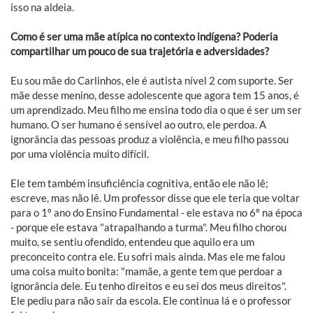
isso na aldeia.
Como é ser uma mãe atípica no contexto indígena? Poderia
compartilhar um pouco de sua trajetória e adversidades?
Eu sou mãe do Carlinhos, ele é autista nível 2 com suporte. Ser
mãe desse menino, desse adolescente que agora tem 15 anos, é
um aprendizado. Meu filho me ensina todo dia o que é ser um ser
humano. O ser humano é sensível ao outro, ele perdoa. A
ignorância das pessoas produz a violência, e meu filho passou
por uma violência muito difícil.
Ele tem também insuficiência cognitiva, então ele não lê;
escreve, mas não lê. Um professor disse que ele teria que voltar
para o 1º ano do Ensino Fundamental - ele estava no 6º na época
- porque ele estava "atrapalhando a turma". Meu filho chorou
muito, se sentiu ofendido, entendeu que aquilo era um
preconceito contra ele. Eu sofri mais ainda. Mas ele me falou
uma coisa muito bonita: "mamãe, a gente tem que perdoar a
ignorância dele. Eu tenho direitos e eu sei dos meus direitos".
Ele pediu para não sair da escola. Ele continua lá e o professor