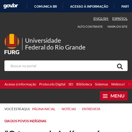
COMUNICA BR
ACESSO À INFORMAÇÃO
PARTI
IR
ENGLISH
ESPAÑOL
PARA
ALTO CONTRASTE
MAPA DO SITE
O
CONTEÚDO
Universidade
Federal do Rio Grande
Acesso à informação
Protocolo Digital
SEI
Biblioteca
Sistemas
Webmail
Te
MENU
>
>
VOCÊ ESTÁ AQUI:
PÁGINA INICIAL
NOTÍCIAS
ENTREVISTA
DIA DOS POVOS INDÍGENAS