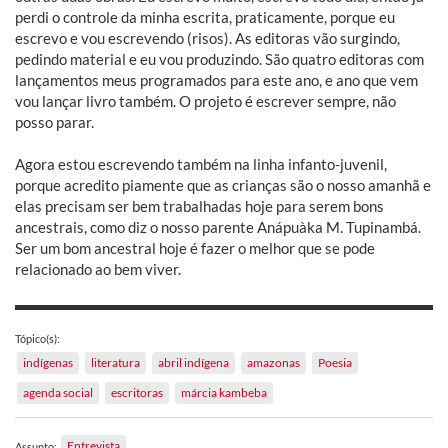
perdi o controle da minha escrita, praticamente, porque eu
escrevo e vou escrevendo (risos). As editoras vão surgindo,
pedindo material e eu vou produzindo. São quatro editoras com
lançamentos meus programados para este ano, e ano que vem
vou lançar livro também. O projeto é escrever sempre, não
posso parar.
Agora estou escrevendo também na linha infanto-juvenil,
porque acredito piamente que as crianças são o nosso amanhã e
elas precisam ser bem trabalhadas hoje para serem bons
ancestrais, como diz o nosso parente Anápuàka M. Tupinambá.
Ser um bom ancestral hoje é fazer o melhor que se pode
relacionado ao bem viver.
Tópico(s):
indígenas
literatura
abril indígena
amazonas
Poesia
agenda social
escritoras
márcia kambeba
Entrevista
Assunto: