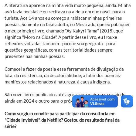
A literatura aparece na minha vida muito pequena, ainda. Minha
avó fazia poesias e eu recitava na aldeia em que nasci, para o
turista. Aos 14 anos eu começo a rabiscar minhas primeiras
poesias. Somente na fase adulta, no Mestrado, que eu publiquei
o meu primeiro livro, chamado "Ay Kakyri Tama" (2018), que
significa "Moro na Cidade". A partir desse livro, eu trouxe
reflexões voltadas também - porque sou geógrafa - para
questões geográficas, com as territorialidades sempre
presentes nas minhas poesias.
Comecei a fazer da poesia essa ferramenta de divulgação da
luta, da resistência, da decolonialidade, a falar dos poemas-
manifestos relacionados à natureza, à causa indígena.
São nove livros publicados até agora, com mais quatro saindo
ainda em 2024 e outro para o próximo ano.
Como surgiu o convite para participar da consultoria em
"Cidade Invisível", da Netflix? Gostou do resultado final da
série?