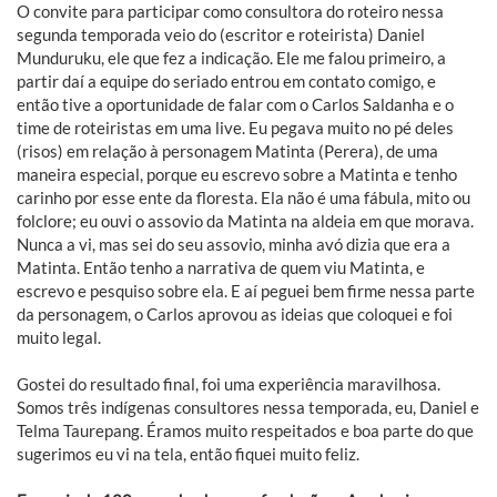
O convite para participar como consultora do roteiro nessa
segunda temporada veio do (escritor e roteirista) Daniel
Munduruku, ele que fez a indicação. Ele me falou primeiro, a
partir daí a equipe do seriado entrou em contato comigo, e
então tive a oportunidade de falar com o Carlos Saldanha e o
time de roteiristas em uma live. Eu pegava muito no pé deles
(risos) em relação à personagem Matinta (Perera), de uma
maneira especial, porque eu escrevo sobre a Matinta e tenho
carinho por esse ente da floresta. Ela não é uma fábula, mito ou
folclore; eu ouvi o assovio da Matinta na aldeia em que morava.
Nunca a vi, mas sei do seu assovio, minha avó dizia que era a
Matinta. Então tenho a narrativa de quem viu Matinta, e
escrevo e pesquiso sobre ela. E aí peguei bem firme nessa parte
da personagem, o Carlos aprovou as ideias que coloquei e foi
muito legal.
Gostei do resultado final, foi uma experiência maravilhosa.
Somos três indígenas consultores nessa temporada, eu, Daniel e
Telma Taurepang. Éramos muito respeitados e boa parte do que
sugerimos eu vi na tela, então fiquei muito feliz.