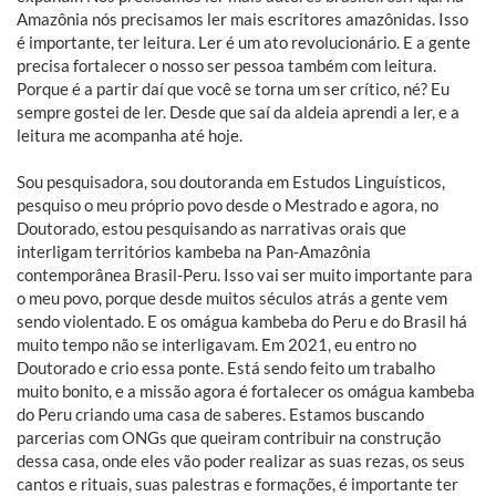
Amazônia nós precisamos ler mais escritores amazônidas. Isso
é importante, ter leitura. Ler é um ato revolucionário. E a gente
precisa fortalecer o nosso ser pessoa também com leitura.
Porque é a partir daí que você se torna um ser crítico, né? Eu
sempre gostei de ler. Desde que saí da aldeia aprendi a ler, e a
leitura me acompanha até hoje.
Sou pesquisadora, sou doutoranda em Estudos Linguísticos,
pesquiso o meu próprio povo desde o Mestrado e agora, no
Doutorado, estou pesquisando as narrativas orais que
interligam territórios kambeba na Pan-Amazônia
contemporânea Brasil-Peru. Isso vai ser muito importante para
o meu povo, porque desde muitos séculos atrás a gente vem
sendo violentado. E os omágua kambeba do Peru e do Brasil há
muito tempo não se interligavam. Em 2021, eu entro no
Doutorado e crio essa ponte. Está sendo feito um trabalho
muito bonito, e a missão agora é fortalecer os omágua kambeba
do Peru criando uma casa de saberes. Estamos buscando
parcerias com ONGs que queiram contribuir na construção
dessa casa, onde eles vão poder realizar as suas rezas, os seus
cantos e rituais, suas palestras e formações, é importante ter