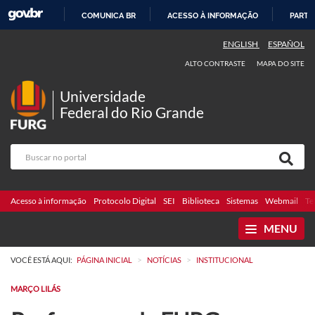
COMUNICA BR
ACESSO À INFORMAÇÃO
PARTI
IR
ENGLISH
ESPAÑOL
PARA
ALTO CONTRASTE
MAPA DO SITE
O
CONTEÚDO
Universidade
Federal do Rio Grande
Acesso à informação
Protocolo Digital
SEI
Biblioteca
Sistemas
Webmail
Te
MENU
>
>
VOCÊ ESTÁ AQUI:
PÁGINA INICIAL
NOTÍCIAS
INSTITUCIONAL
MARÇO LILÁS