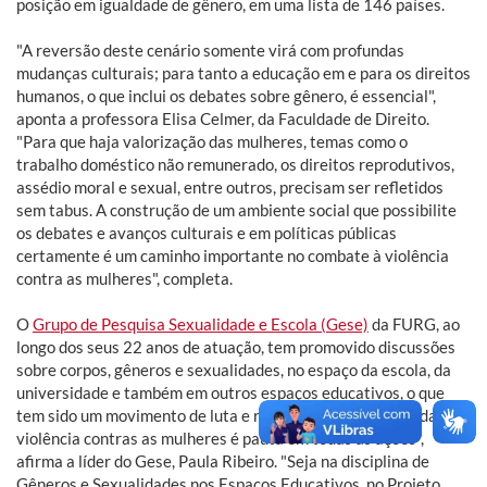
posição em igualdade de gênero, em uma lista de 146 países.
"A reversão deste cenário somente virá com profundas
mudanças culturais; para tanto a educação em e para os direitos
humanos, o que inclui os debates sobre gênero, é essencial",
aponta a professora Elisa Celmer, da Faculdade de Direito.
"Para que haja valorização das mulheres, temas como o
trabalho doméstico não remunerado, os direitos reprodutivos,
assédio moral e sexual, entre outros, precisam ser refletidos
sem tabus. A construção de um ambiente social que possibilite
os debates e avanços culturais e em políticas públicas
certamente é um caminho importante no combate à violência
contra as mulheres", completa.
O
Grupo de Pesquisa Sexualidade e Escola (Gese)
da FURG, ao
longo dos seus 22 anos de atuação, tem promovido discussões
sobre corpos, gêneros e sexualidades, no espaço da escola, da
universidade e também em outros espaços educativos, o que
tem sido um movimento de luta e resistência. "A questão da
violência contras as mulheres é pauta em todas as ações",
afirma a líder do Gese, Paula Ribeiro. "Seja na disciplina de
Gêneros e Sexualidades nos Espaços Educativos, no Projeto