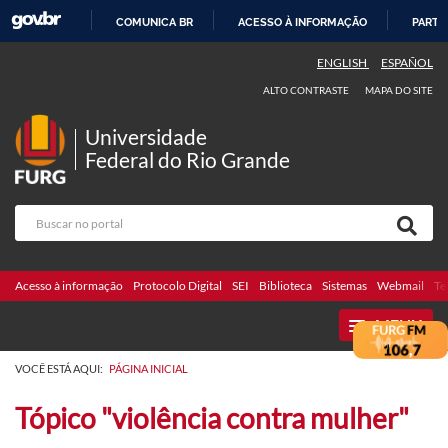
COMUNICA BR
ACESSO À INFORMAÇÃO
PARTI
IR
ENGLISH
ESPAÑOL
PARA
ALTO CONTRASTE
MAPA DO SITE
O
CONTEÚDO
Universidade
Federal do Rio Grande
Acesso à informação
Protocolo Digital
SEI
Biblioteca
Sistemas
Webmail
Te
MENU
VOCÊ ESTÁ AQUI:
PÁGINA INICIAL
Tópico "violência contra mulher"