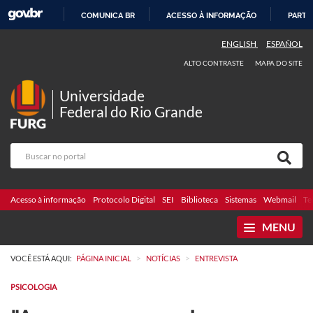
COMUNICA BR
ACESSO À INFORMAÇÃO
PARTI
IR
ENGLISH
ESPAÑOL
PARA
ALTO CONTRASTE
MAPA DO SITE
O
CONTEÚDO
Universidade
Federal do Rio Grande
Acesso à informação
Protocolo Digital
SEI
Biblioteca
Sistemas
Webmail
Te
MENU
>
>
VOCÊ ESTÁ AQUI:
PÁGINA INICIAL
NOTÍCIAS
ENTREVISTA
PSICOLOGIA