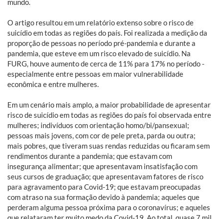
mundo.
O artigo resultou em um relatório extenso sobre o risco de
suicídio em todas as regiões do país. Foi realizada a medição da
proporção de pessoas no período pré-pandemia e durante a
pandemia, que esteve em um risco elevado de suicídio. Na
FURG, houve aumento de cerca de 11% para 17% no período -
especialmente entre pessoas em maior vulnerabilidade
econômica e entre mulheres.
Em um cenário mais amplo, a maior probabilidade de apresentar
risco de suicídio em todas as regiões do país foi observada entre
mulheres; indivíduos com orientação homo/bi/pansexual;
pessoas mais jovens, com cor de pele preta, parda ou outra;
mais pobres, que tiveram suas rendas reduzidas ou ficaram sem
rendimentos durante a pandemia; que estavam com
insegurança alimentar; que apresentavam insatisfação com
seus cursos de graduação; que apresentavam fatores de risco
para agravamento para Covid-19; que estavam preocupadas
com atraso na sua formação devido à pandemia; aqueles que
perderam alguma pessoa próxima para o coronavírus; e aqueles
que relataram ter muito medo da Covid-19. Ao total, quase 7 mil