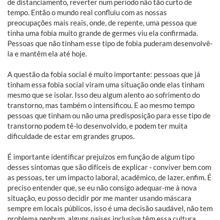
de distanciamento, reverter num período não tão curto de
tempo. Então o mundo real confluiu com as nossas
preocupações mais reais, onde, de repente, uma pessoa que
tinha uma fobia muito grande de germes viu ela confirmada.
Pessoas que não tinham esse tipo de fobia puderam desenvolvê-
la e mantêm ela até hoje.
A questão da fobia social é muito importante: pessoas que já
tinham essa fobia social viram uma situação onde elas tinham
mesmo que se isolar. Isso deu algum alento ao sofrimento do
transtorno, mas também o intensificou. E ao mesmo tempo
pessoas que tinham ou não uma predisposição para esse tipo de
transtorno podem tê-lo desenvolvido, e podem ter muita
dificuldade de estar em grandes grupos.
É importante identificar prejuízos em função de algum tipo
desses sintomas que são difíceis de explicar - conviver bem com
as pessoas, ter um impacto laboral, acadêmico, de lazer, enfim. É
preciso entender que, se eu não consigo adequar-me à nova
situação, eu posso decidir por me manter usando máscara
sempre em locais públicos, isso é uma decisão saudável, não tem
problema nenhum, alguns países inclusive têm essa cultura.