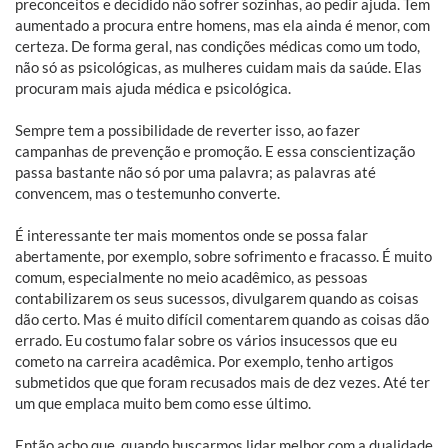
preconceitos e decidido não sofrer sozinhas, ao pedir ajuda. Tem
aumentado a procura entre homens, mas ela ainda é menor, com
certeza. De forma geral, nas condições médicas como um todo,
não só as psicológicas, as mulheres cuidam mais da saúde. Elas
procuram mais ajuda médica e psicológica.
Sempre tem a possibilidade de reverter isso, ao fazer
campanhas de prevenção e promoção. E essa conscientização
passa bastante não só por uma palavra; as palavras até
convencem, mas o testemunho converte.
É interessante ter mais momentos onde se possa falar
abertamente, por exemplo, sobre sofrimento e fracasso. É muito
comum, especialmente no meio acadêmico, as pessoas
contabilizarem os seus sucessos, divulgarem quando as coisas
dão certo. Mas é muito difícil comentarem quando as coisas dão
errado. Eu costumo falar sobre os vários insucessos que eu
cometo na carreira acadêmica. Por exemplo, tenho artigos
submetidos que que foram recusados mais de dez vezes. Até ter
um que emplaca muito bem como esse último.
Então acho que, quando buscarmos lidar melhor com a dualidade