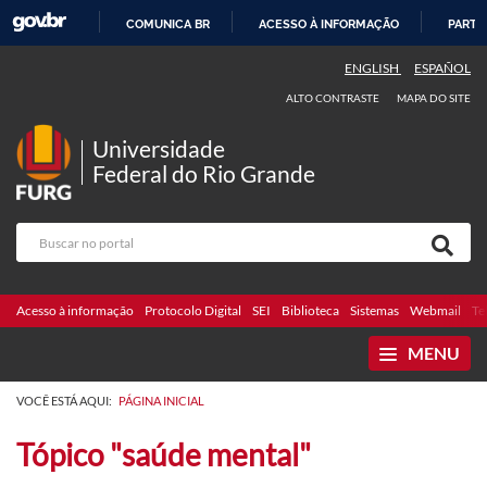
COMUNICA BR
ACESSO À INFORMAÇÃO
PARTI
IR
ENGLISH
ESPAÑOL
PARA
ALTO CONTRASTE
MAPA DO SITE
O
CONTEÚDO
Universidade
Federal do Rio Grande
Acesso à informação
Protocolo Digital
SEI
Biblioteca
Sistemas
Webmail
Te
MENU
VOCÊ ESTÁ AQUI:
PÁGINA INICIAL
Tópico "saúde mental"