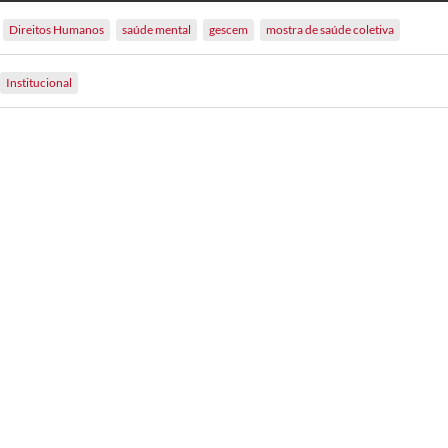
Direitos Humanos
saúde mental
gescem
mostra de saúde coletiva
Institucional