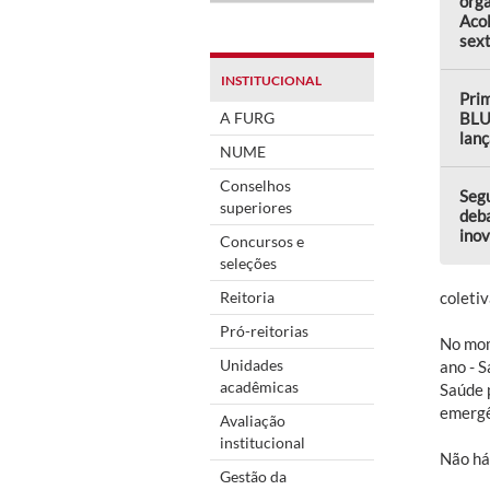
orga
Aco
sext
INSTITUCIONAL
Prim
A FURG
BLU
lanç
NUME
Conselhos
Seg
superiores
deba
ino
Concursos e
seleções
Reitoria
coletiv
Pró-reitorias
No mom
Unidades
ano - S
acadêmicas
Saúde 
emergê
Avaliação
institucional
Não há
Gestão da