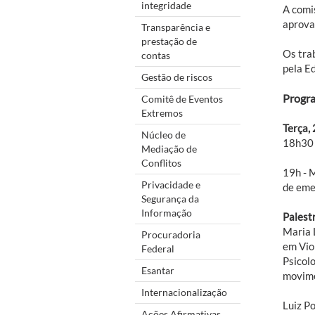
integridade
A comis
aprova
Transparência e
prestação de
Os tra
contas
pela E
Gestão de riscos
Progr
Comitê de Eventos
Extremos
Terça,
Núcleo de
18h30 
Mediação de
Conflitos
19h - 
Privacidade e
de eme
Segurança da
Informação
Palest
Maria L
Procuradoria
em Vio
Federal
Psicolo
Esantar
movime
Internacionalização
Luiz P
Ações Afirmativas,