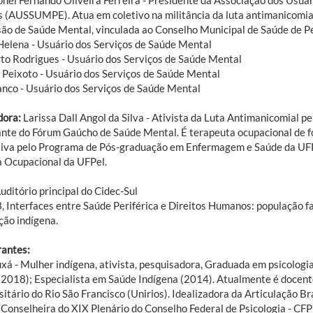
s (AUSSUMPE). Atua em coletivo na militância da luta antimanicomial
ão de Saúde Mental, vinculada ao Conselho Municipal de Saúde de P
Helena - Usuário dos Serviços de Saúde Mental
rto Rodrigues - Usuário dos Serviços de Saúde Mental
 Peixoto - Usuário dos Serviços de Saúde Mental
anco - Usuário dos Serviços de Saúde Mental
ora:
Larissa Dall Angol da Silva - Ativista da Luta Antimanicomial 
ante do Fórum Gaúcho de Saúde Mental. É terapeuta ocupacional de
tiva pelo Programa de Pós-graduação em Enfermagem e Saúde da UFPe
a Ocupacional da UFPel.
uditório principal do Cidec-Sul
, Interfaces entre Saúde Periférica e Direitos Humanos: população f
ção indígena.
rantes:
uxá - Mulher indígena, ativista, pesquisadora, Graduada em psicolog
 (2018); Especialista em Saúde Indígena (2014). Atualmente é docent
itário do Rio São Francisco (Unirios). Idealizadora da Articulação Br
. Conselheira do XIX Plenário do Conselho Federal de Psicologia - C