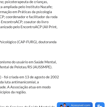
o; psicoterapeuta de crianças,
ca ampliada pelo Instituto Nucafe;
ormação em Práticas da psicologia
P; coordenador e facilitador da roda
 EncontroACP; coautor do livro
ganizado pelo EncontroACP (All Print,
 Psicológico (CAP-FURG), doutoranda
agonismo do usuário em Saúde Mental,
 Mental de Pelotas/RS (AUSSMPE).
- foi criada em 13 de agosto de 2002
 da luta antimanicomial, a
rdade. A Associação atua em modo
cípios da região.
rios de Serviços de Saúde Mental de