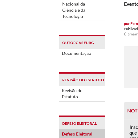
Evento
Nacional da
Ciência e da
Tecnologia
por
Fern
Publica
Última 
OUTORGAS FURG
Documentação
REVISÃO DO ESTATUTO
Revisão do
Estatuto
NOT
DEFESO ELEITORAL
Insc
que 
Defeso Eleitoral