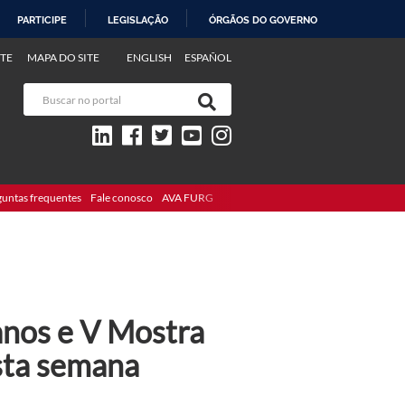
PARTICIPE
LEGISLAÇÃO
ÓRGÃOS DO GOVERNO
TE
MAPA DO SITE
ENGLISH
ESPAÑOL
guntas frequentes
Fale conosco
AVA FURG
anos e V Mostra
sta semana