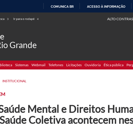
COMUNICA BR
ACESSO À INFORMAÇÃO
IR
ALTO CONTRAS
usca
Ir para o rodapé
3
4
PARA
O
de
CONTEÚDO
Rio Grande
blioteca
Sistemas
Webmail
Telefones
Licitações
Ouvidoria
Ética pública
Per
>
INSTITUCIONAL
EM
 Saúde Mental e Direitos Hum
 Saúde Coletiva acontecem ne