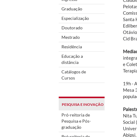
Pelota
Graduação
Comiss
Especialização
Santa 
Edilbe
Doutorado
Otávio
Mestrado
Cid Br
Residência
Mediad
Educação a
integr
distância
e Cole
Terapi
Catálogos de
Cursos
19h - A
Mesa 3
popula
PESQUISA E INOVAÇÃO
Palest
Pró-reitoria de
Nita T
Pesquisa e Pós-
Social
graduação
Univers
Abipsi
Pró-reitoria de