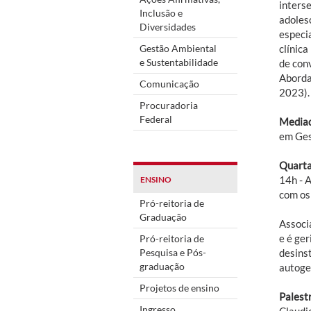
inters
Inclusão e
adoles
Diversidades
especi
Gestão Ambiental
clínic
e Sustentabilidade
de con
Aborda
Comunicação
2023).
Procuradoria
Federal
Mediad
em Ges
Quarta
14h - 
ENSINO
com os
Pró-reitoria de
Graduação
Associ
e é ger
Pró-reitoria de
Pesquisa e Pós-
desins
graduação
autoge
Projetos de ensino
Palest
Ingresso
Claudi