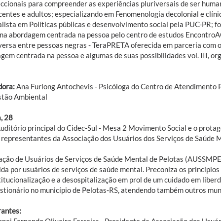
eccionais para compreender as experiências pluriversais de ser human
centes e adultos; especializando em Fenomenologia decolonial e clíni
alista em Políticas públicas e desenvolvimento social pela PUC-PR; f
a na abordagem centrada na pessoa pelo centro de estudos EncontroAC
versa entre pessoas negras - TeraPRETA oferecida em parceria com o
gem centrada na pessoa e algumas de suas possibilidades vol. III, or
ora:
Ana Furlong Antochevis - Psicóloga do Centro de Atendimento
tão Ambiental
, 28
Auditório principal do Cidec-Sul - Mesa 2 Movimento Social e o prot
 representantes da Associação dos Usuários dos Serviços de Saúde
ação de Usuários de Serviços de Saúde Mental de Pelotas (AUSSMPE) 
ida por usuários de serviços de saúde mental. Preconiza os princípios
titucionalização e a desospitalização em prol de um cuidado em libe
stionário no município de Pelotas-RS, atendendo também outros muni
rantes:
onei Fernando Oliveira Ferreira - Presidente da Associação dos Usuá