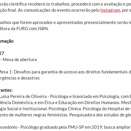
são científica receberá os trabalhos, procederá com a avaliação e po
ção final. As comunicações do evento ocorrerão pelo
Instagram
, por 
balhos que forem aprovados e apresentados presencialmente serão in
ditora da FURG com ISBN.
amação
 27
- Mesa de abertura
Mesa 1: Desafios para garantia do acesso aos direitos fundamentais d
rgências e desastres
rantes:
uísa Pereira de Oliveira - Psicóloga e licenciada em Psicologia, com 
lência Doméstica, e em Ética e Educação em Direitos Humanos. Mes
gia Social e Institucional. Psicóloga Clínica. Psicóloga do Hospital de
nto de mulheres negras feministas. Pesquisadora dos estudos de gêne
ossedonio - Psicólogo graduado pela FMU-SP em 2019; busca ampliar o