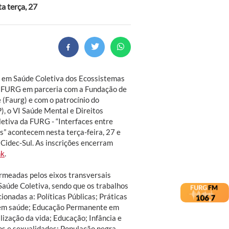
a terça, 27
 em Saúde Coletiva dos Ecossistemas
 FURG em parceria com a Fundação de
 (Faurg) e com o patrocínio do
), o VI Saúde Mental e Direitos
etiva da FURG - “Interfaces entre
s” acontecem nesta terça-feira, 27 e
o Cidec-Sul. As inscrições encerram
nk
.
rmeadas pelos eixos transversais
aúde Coletiva, sendo que os trabalhos
onadas a: Políticas Públicas; Práticas
 em saúde; Educação Permanente em
ização da vida; Educação; Infância e
s e sexualidades; População negra,