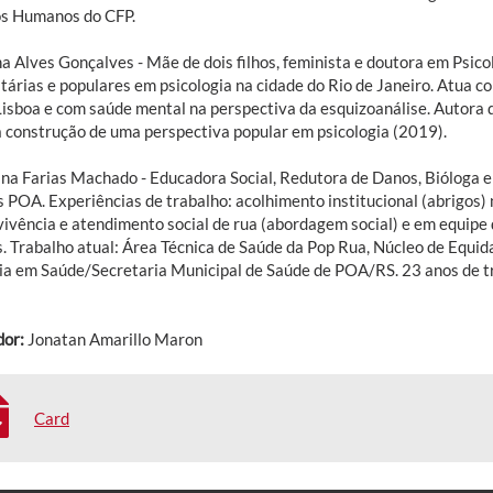
os Humanos do CFP.
a Alves Gonçalves - Mãe de dois filhos, feminista e doutora em Psico
tárias e populares em psicologia na cidade do Rio de Janeiro. Atua c
Lisboa e com saúde mental na perspectiva da esquizoanálise. Autora d
a construção de uma perspectiva popular em psicologia (2019).
ana Farias Machado - Educadora Social, Redutora de Danos, Bióloga e
POA. Experiências de trabalho: acolhimento institucional (abrigos) na
vivência e atendimento social de rua (abordagem social) e em equipe 
. Trabalho atual: Área Técnica de Saúde da Pop Rua, Núcleo de Equ
ia em Saúde/Secretaria Municipal de Saúde de POA/RS. 23 anos de t
or:
Jonatan Amarillo Maron
Card