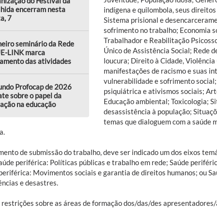
nização do Festival da
lhida encerram nesta
indígena e quilombola, seus direitos 
a, 7
Sistema prisional e desencarcerame
sofrimento no trabalho; Economia so
Trabalhador e Reabilitação Psicoss
eiro seminário da Rede
Único de Assistência Social; Rede de
E-LINK marca
loucura; Direito à Cidade, Violência
amento das atividades
manifestações de racismo e suas int
vulnerabilidade e sofrimento socia
undo Profocap de 2026
psiquiátrica e ativismos sociais; Ar
te sobre o papel da
Educação ambiental; Toxicologia; Si
vação na educação
desassistência à população; Situaçõ
temas que dialoguem com a saúde me
a.
ento de submissão do trabalho, deve ser indicado um dos eixos temá
aúde periférica: Políticas públicas e trabalho em rede; Saúde perifér
periférica: Movimentos sociais e garantia de direitos humanos; ou Sa
ncias e desastres.
 restrições sobre as áreas de formação dos/das/des apresentadores/a