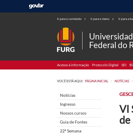
Ir para o conteúdo
Ir para o menu
Ir para a b
1
2
Universida
Federal do 
Acesso à informação
Protocolo Digital
SEI
Bi
>
VOCÊ ESTÁ AQUI:
PÁGINA INICIAL
NOTÍCIAS
GESC
Notícias
Ingresso
VI
Nossos cursos
de
Guia de Fontes
22ª Semana