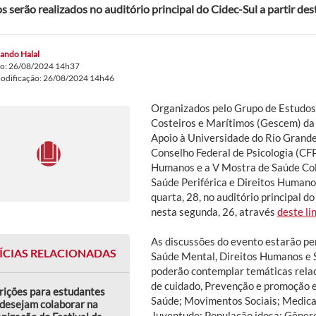
s serão realizados no auditório principal do Cidec-Sul a partir dest
ando Halal
do: 26/08/2024 14h37
modificação: 26/08/2024 14h46
Organizados pelo Grupo de Estudos
Costeiros e Marítimos (Gescem) da
Apoio à Universidade do Rio Grande
Conselho Federal de Psicologia (CFP
Humanos e a V Mostra de Saúde Col
Saúde Periférica e Direitos Humano
quarta, 28, no auditório principal d
nesta segunda, 26, através
deste li
As discussões do evento estarão pe
ÍCIAS RELACIONADAS
Saúde Mental, Direitos Humanos e S
poderão contemplar temáticas relaci
de cuidado, Prevenção e promoção
rições para estudantes
Saúde; Movimentos Sociais; Medical
desejam colaborar na
Juventude; População idosa; Gênero