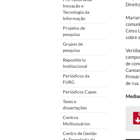
Direit
Inovação e
Tecnologia da
Marian
Informação
comuni
Projetos de
Celso 
pesquisa
sobre 
Grupos de
pesquisa
Veridi
campus 
Repositório
de con
Institucional
Canoas
Periódicos da
Primár
FURG
de rua.
Periódicos Capes
Mediad
Teses e
dissertações
Centros
Multiusuários
Centro de Gestão
da Tecnologia da