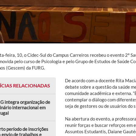
ta-feira, 10, o Cidec-Sul do Campus Carreiros recebeu o evento 2º S
omovida pelo curso de Psicologia e pelo Grupo de Estudos de Saúde C
os (Gescem) da FURG.
De acordo com a docente Rita Maciaz
ÍCIAS RELACIONADAS
debate sobre a questão da saúde men
comunidade acadêmica e externa. “É
contemplar o diálogo com diferentes
G integra organização de
seja de gestores ou de usuários do 
nário internacional em
tugal
Na abertura do evento, a professor
reunir forças e buscar reforços em 
to período de inscrições
Assuntos Estudantis, Daiane Gautér
 envio de trabalhos e