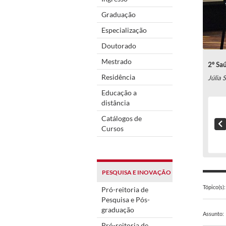
Graduação
Especialização
Doutorado
Mestrado
2º Sa
Residência
Júlia 
Educação a
distância
Catálogos de
Cursos
PESQUISA E INOVAÇÃO
Tópico(s):
Pró-reitoria de
Pesquisa e Pós-
graduação
Assunto:
Pró-reitoria de