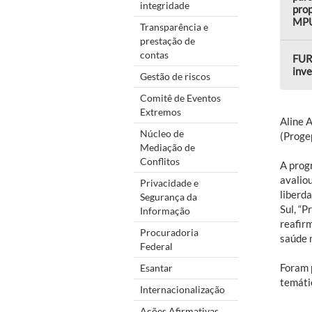
integridade
prop
MP
Transparência e
prestação de
contas
FUR
inve
Gestão de riscos
Comitê de Eventos
Extremos
Aline 
Núcleo de
(Proge
Mediação de
Conflitos
A prog
avaliou
Privacidade e
liberda
Segurança da
Sul, “P
Informação
reafir
Procuradoria
saúde 
Federal
Foram 
Esantar
temáti
Internacionalização
Ações Afirmativas,