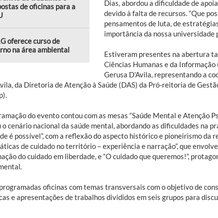
Dias, abordou a dificuldade de apoi
ostas de oficinas para a
devido à falta de recursos. “Que p
U
pensamentos de luta, de estratégia
importância da nossa universidade p
G oferece curso de
rno na área ambiental
Estiveram presentes na abertura ta
Ciências Humanas e da Informação 
Gerusa D’Avila, representando a coo
Avila, da Diretoria de Atenção à Saúde (DAS) da Pró-reitoria de Ges
p).
ramação do evento contou com as mesas “Saúde Mental e Atenção Psic
 o cenário nacional da saúde mental, abordando as dificuldades na pr
de é possível”, com a reflexão do aspecto histórico e pioneirismo da 
ráticas de cuidado no território – experiência e narração”, que envol
mação do cuidado em liberdade, e “O cuidado que queremos!”, protago
mental.
programadas oficinas com temas transversais com o objetivo de const
cas e apresentações de trabalhos divididos em seis grupos para discu