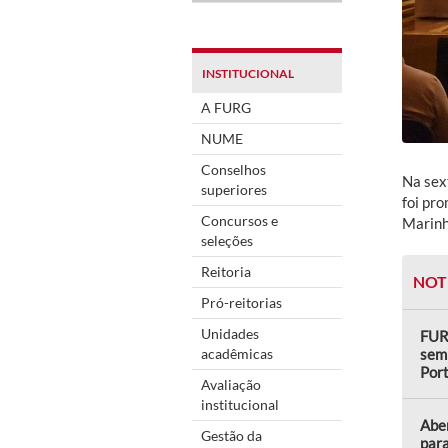
INSTITUCIONAL
A FURG
NUME
Conselhos
Na sex
superiores
foi pr
Concursos e
Marinh
seleções
Reitoria
NOT
Pró-reitorias
Unidades
FUR
acadêmicas
semi
Por
Avaliação
institucional
Aber
Gestão da
para