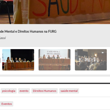
úde Mental e Direitos Humanos na FURG
Sassi
psicologia
evento
Direitos Humanos
saúde mental
Eventos