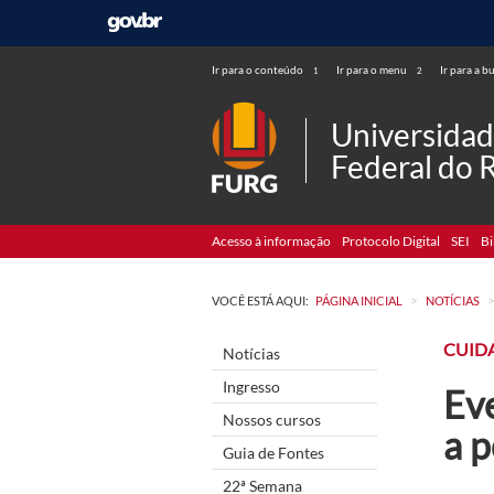
Ir para o conteúdo
Ir para o menu
Ir para a b
1
2
Universida
Federal do 
Acesso à informação
Protocolo Digital
SEI
Bi
>
VOCÊ ESTÁ AQUI:
PÁGINA INICIAL
NOTÍCIAS
CUID
Notícias
Ingresso
Ev
Nossos cursos
a p
Guia de Fontes
22ª Semana