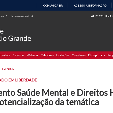
COMUNICA BR
ACESSO À INFORMAÇÃO
IR
ALTO CONTRAS
usca
Ir para o rodapé
3
4
PARA
O
de
CONTEÚDO
Rio Grande
blioteca
Sistemas
Webmail
Telefones
Licitações
Ouvidoria
Ética pública
Per
>
EVENTOS
ADO EM LIBERDADE
ento Saúde Mental e Direitos
otencialização da temática