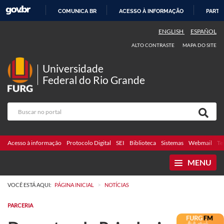
COMUNICA BR
ACESSO À INFORMAÇÃO
PARTI
IR
ENGLISH
ESPAÑOL
PARA
ALTO CONTRASTE
MAPA DO SITE
O
CONTEÚDO
Universidade
Federal do Rio Grande
Acesso à informação
Protocolo Digital
SEI
Biblioteca
Sistemas
Webmail
Te
MENU
>
VOCÊ ESTÁ AQUI:
PÁGINA INICIAL
NOTÍCIAS
PARCERIA