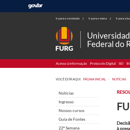
Ir para o conteúdo
Ir para o menu
Ir para a b
1
2
Universida
Federal do 
Acesso à informação
Protocolo Digital
SEI
Bi
>
VOCÊ ESTÁ AQUI:
PÁGINA INICIAL
NOTÍCIAS
RESO
Notícias
Ingresso
FU
Nossos cursos
Guia de Fontes
Decisã
22ª Semana
à pres