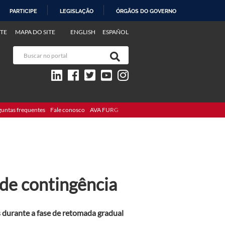
PARTICIPE
LEGISLAÇÃO
ÓRGÃOS DO GOVERNO
TE
MAPA DO SITE
ENGLISH
ESPAÑOL
guntas frequentes
Fale conosco
AVA FURG
 de contingência
 durante a fase de retomada gradual