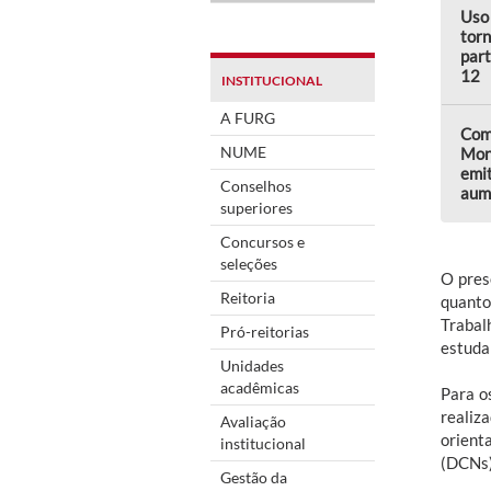
Uso 
torn
part
12
INSTITUCIONAL
A FURG
Comi
NUME
Mon
emi
Conselhos
aum
superiores
Concursos e
seleções
O pres
Reitoria
quanto
Trabal
Pró-reitorias
estuda
Unidades
acadêmicas
Para o
realiz
Avaliação
orient
institucional
(DCNs)
Gestão da