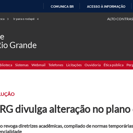
COMUNICA BR
ACESSO À INFORMAÇÃO
IR
ALTO CONTRAS
usca
Ir para o rodapé
3
4
PARA
O
de
CONTEÚDO
Rio Grande
blioteca
Sistemas
Webmail
Telefones
Licitações
Ouvidoria
Ética pública
Per
LUÇÃO
RG divulga alteração no plano
o revoga diretrizes acadêmicas, compilado de normas temporárias
encialidade