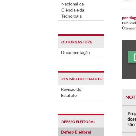
Nacional da
Ciência e da
Tecnologia
por
Hiag
Publica
Última 
OUTORGAS FURG
Documentação
REVISÃO DO ESTATUTO
Revisão do
Estatuto
NOT
Pro
dose
DEFESO ELEITORAL
são
Defeso Eleitoral