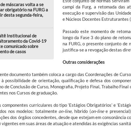
Este conjunto de normas serviram 
de máscaras volta a se
campi da Furg, a retomada das at
ar obrigatório na FURG a
execução e supervisão das Unidad
ir desta segunda-feira,
e Núcleos Docentes Estruturantes 
Passado este momento de retomad
tê Institucional de
longo da Fase 3 do plano de retom
itoramento da Covid-19
na FURG, o presente conjunto de n
te comunicado sobre
justifica-se a revogação destas dir
ento de casos
Outras considerações
ente documento também coloca a cargo das Coordenações de Curso
 à possibilidade de orientação, qualificação e defesa dos compone
ho de Conclusão de Curso, Monografia, Projeto Final, Trabalho Final
ntes nos Cursos de graduação.
s componentes curriculares do tipo ‘Estágios Obrigatórios’ e ‘Estági
ados nos modelos: totalmente
on-line
, híbrido (
on-line
e presencial)
ações dos órgãos concedentes, desde que estejam em consonância co
 vigentes em suas áreas de atuação e atendidas às exigências sanitá