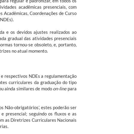
para regular e padronizar, em todos os
ividades acadêmicas presenciais, com
es Acadêmicas, Coordenações de Curso
(NDEs).
a e os devidos ajustes realizados ao
ada gradual das atividades presenciais
ormas tornou-se obsoleto, e, portanto,
etrizes no atual momento.
 e respectivos NDEs a regulamentação
ntes curriculares da graduação do tipo
 ou ainda similares de modo
on-line
para
os Não-obrigatórios’, estes poderão ser
 e presencial; seguindo os fluxos e as
m as Diretrizes Curriculares Nacionais
rias.