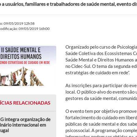
 a usuários, familiares e trabalhadores de saúde mental, evento d
do: 09/05/2019 12h58
modificação: 09/05/2019 16h00
Organizado pelo curso de Psicologi
Saúde Coletiva dos Ecossistemas C
Saúde Mental e Direitos Humanos a
no Cidec-Sul. O tema da segunda ed
estratégias de cuidado em rede”.
As inscrições para participar do eve
local. O público-alvo do evento são 
gestores da saúde mental, comunid
ÍCIAS RELACIONADAS
O evento tem por objetivo promover
fortalecimento do cuidado em liberd
G integra organização de
públicas de saúde mental e dos sab
nário internacional em
tugal
psicossocial. A programação comple
informações podem ser obtidas na