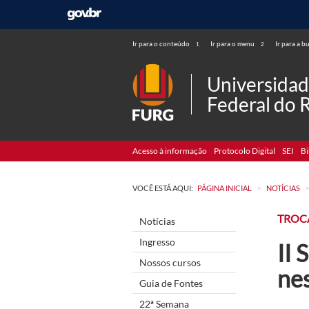
Ir para o conteúdo
Ir para o menu
Ir para a b
1
2
Universida
Federal do 
Acesso à informação
Protocolo Digital
SEI
Bi
>
VOCÊ ESTÁ AQUI:
PÁGINA INICIAL
NOTÍCIAS
TROCA
Notícias
Ingresso
II
Nossos cursos
nes
Guia de Fontes
22ª Semana