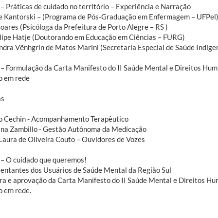
– Práticas de cuidado no território – Experiência e Narração
e Kantorski – (Programa de Pós-Graduação em Enfermagem – UFPel
oares (Psicóloga da Prefeitura de Porto Alegre – RS )
elipe Hatje (Doutorando em Educação em Ciências – FURG)
ndra Vẽnhgrin de Matos Marini (Secretaria Especial de Saúde Indígen
– Formulação da Carta Manifesto do II Saúde Mental e Direitos Hum
o em rede
as
o Cechin - Acompanhamento Terapêutico
na Zambillo - Gestão Autônoma da Medicação
Laura de Oliveira Couto – Ouvidores de Vozes
– O cuidado que queremos!
entantes dos Usuários de Saúde Mental da Região Sul
ura e aprovação da Carta Manifesto do II Saúde Mental e Direitos Hu
o em rede.