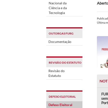
Aberto
Nacional da
Ciência e da
Tecnologia
Publica
Última 
OUTORGAS FURG
Documentação
REVISÃO DO ESTATUTO
Revisão do
Estatuto
NOT
FUR
DEFESO ELEITORAL
semi
Por
Defeso Eleitoral