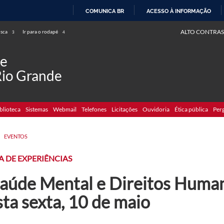
COMUNICA BR
ACESSO À INFORMAÇÃO
IR
ALTO CONTRAS
usca
Ir para o rodapé
3
4
PARA
O
de
CONTEÚDO
Rio Grande
blioteca
Sistemas
Webmail
Telefones
Licitações
Ouvidoria
Ética pública
Per
>
EVENTOS
 DE EXPERIÊNCIAS
 Saúde Mental e Direitos Huma
ta sexta, 10 de maio