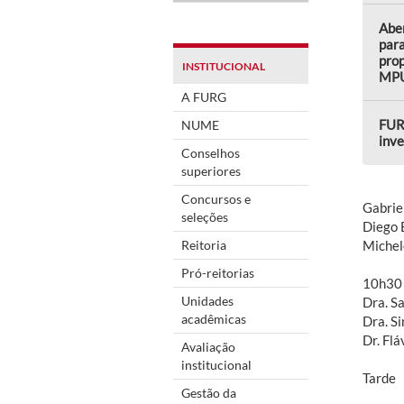
Aber
para
prop
INSTITUCIONAL
MP
A FURG
FUR
NUME
inve
Conselhos
superiores
Concursos e
Gabrie
seleções
Diego 
Reitoria
Michel
Pró-reitorias
10h30 
Unidades
Dra. S
acadêmicas
Dra. S
Dr. Fl
Avaliação
institucional
Tarde
Gestão da