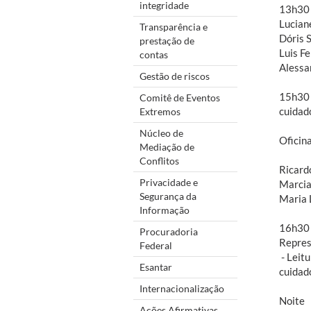
integridade
13h30 
Lucian
Transparência e
Dóris S
prestação de
Luis F
contas
Alessa
Gestão de riscos
15h30 
Comitê de Eventos
cuidad
Extremos
Núcleo de
Oficin
Mediação de
Conflitos
Ricard
Privacidade e
Marcia
Segurança da
Maria 
Informação
16h30 
Procuradoria
Repres
Federal
- Leit
Esantar
cuidad
Internacionalização
Noite
Ações Afirmativas,