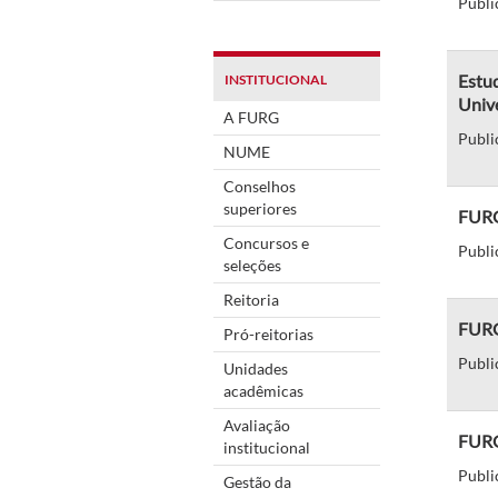
Publi
Estu
INSTITUCIONAL
Univ
A FURG
Publi
NUME
Conselhos
superiores
FURG
Concursos e
Publi
seleções
Reitoria
FURG 
Pró-reitorias
Publi
Unidades
acadêmicas
Avaliação
FURG 
institucional
Publi
Gestão da