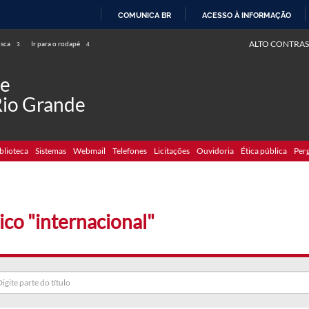
COMUNICA BR
ACESSO À INFORMAÇÃO
IR
ALTO CONTRAS
usca
Ir para o rodapé
3
4
PARA
O
de
CONTEÚDO
Rio Grande
blioteca
Sistemas
Webmail
Telefones
Licitações
Ouvidoria
Ética pública
Per
ico "internacional"