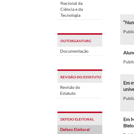
Nacional da
Ciência e da
Tecnologia
“Nunc
Publi
OUTORGAS FURG
Documentação
Aluno
Publi
REVISÃO DO ESTATUTO
Em m
Revisão do
unive
Estatuto
Publi
Em Mo
DEFESO ELEITORAL
Bielo
Defeso Eleitoral