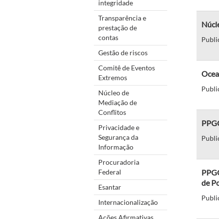
integridade
Transparência e
Núcle
prestação de
contas
Publi
Gestão de riscos
Comitê de Eventos
Ocean
Extremos
Publi
Núcleo de
Mediação de
Conflitos
PPGC
Privacidade e
Segurança da
Publi
Informação
Procuradoria
Federal
PPGQ
de Po
Esantar
Publi
Internacionalização
Ações Afirmativas,