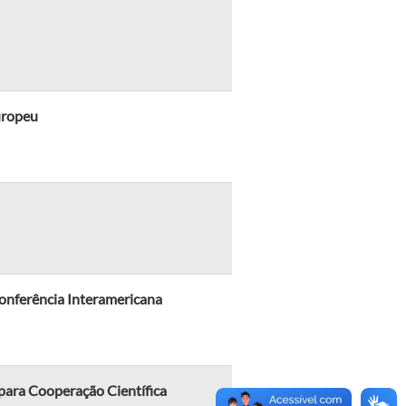
uropeu
onferência Interamericana
para Cooperação Científica