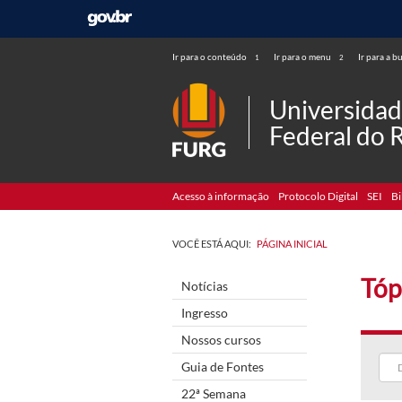
Ir para o conteúdo
Ir para o menu
Ir para a b
1
2
Universida
Federal do 
Acesso à informação
Protocolo Digital
SEI
Bi
VOCÊ ESTÁ AQUI:
PÁGINA INICIAL
Tóp
Notícias
Ingresso
Nossos cursos
Guia de Fontes
22ª Semana