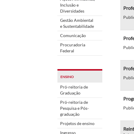
Inclusão e
Profe
Diversidades
Publi
Gestão Ambiental
e Sustentabilidade
Comunicação
Profe
Procuradoria
Publi
Federal
Profe
ENSINO
Publi
Pró-reitoria de
Graduação
Prog
Pró-reitoria de
Publi
Pesquisa e Pós-
graduação
Projetos de ensino
Reint
Ingresso