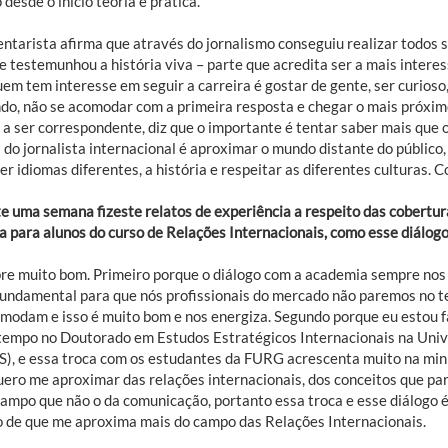
 desde o início teoria e prática.
ntarista afirma que através do jornalismo conseguiu realizar todos 
e testemunhou a história viva – parte que acredita ser a mais interes
em tem interesse em seguir a carreira é gostar de gente, ser curioso,
do, não se acomodar com a primeira resposta e chegar o mais próximo 
 a ser correspondente, diz que o importante é tentar saber mais que o
 do jornalista internacional é aproximar o mundo distante do público, 
r idiomas diferentes, a história e respeitar as diferentes culturas. C
e uma semana fizeste relatos de experiência a respeito das cobertu
a para alunos do curso de Relações Internacionais, como esse diálogo
e muito bom. Primeiro porque o diálogo com a academia sempre nos faz
 fundamental para que nós profissionais do mercado não paremos no 
modam e isso é muito bom e nos energiza. Segundo porque eu estou fa
tempo no Doutorado em Estudos Estratégicos Internacionais na Unive
), e essa troca com os estudantes da FURG acrescenta muito na min
uero me aproximar das relações internacionais, dos conceitos que par
campo que não o da comunicação, portanto essa troca e esse diálogo
o de que me aproxima mais do campo das Relações Internacionais.