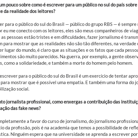
um pouco sobre como é escrever para um público no sul do país sobre
e da realidade dos leitores?
er para o público do sul do Brasil — público do grupo RBS — é sempre
or eu me conecto com os leitores, eles são meus companheiros de via
as pessoas estão tristes e em dificuldades, fazer jornalismo é transm
 para mostrar que as realidades não são tão diferentes, na verdade
r lugar do mundo, é claro que as situações e os fatos que cada pesso
timentos são muito parecidos. Na guerra, por exemplo, a gente observ
s, como a solidariedade, e também a morte do homem pelo homem.
escrever para o público do sul do Brasil é um exercício de tentar apr
 para mostrar que é possível uma empatia. E também uma forma do j
lização social.
o jornalista profissional, como enxergas a contribuição das institui
ação das fake news?
mpletamente a favor do curso de jornalismo, do jornalismo profission
io da profissão, pois é na academia que temos a possibilidade de refle
ística. Ninguém espera que na universidade se aprenda a escrever por