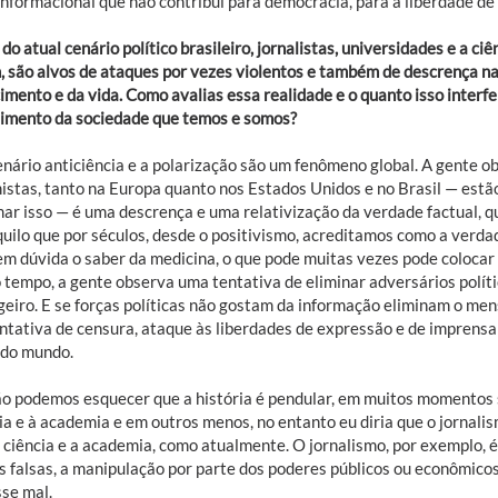
informacional que não contribui para democracia, para a liberdade de
do atual cenário político brasileiro, jornalistas, universidades e a 
 são alvos de ataques por vezes violentos e também de descrença n
mento e da vida. Como avalias essa realidade e o quanto isso interfer
imento da sociedade que temos e somos?
enário anticiência e a polarização são um fenômeno global. A gente o
istas, tanto na Europa quanto nos Estados Unidos e no Brasil — estã
mar isso — é uma descrença e uma relativização da verdade factual, q
uilo que por séculos, desde o positivismo, acreditamos como a verdad
em dúvida o saber da medicina, o que pode muitas vezes pode colocar
tempo, a gente observa uma tentativa de eliminar adversários polític
eiro. E se forças políticas não gostam da informação eliminam o mens
ntativa de censura, ataque às liberdades de expressão e de imprens
 do mundo.
o podemos esquecer que a história é pendular, em muitos momentos s
ia e à academia e em outros menos, no entanto eu diria que o jornali
 ciência e a academia, como atualmente. O jornalismo, por exemplo, é
s falsas, a manipulação por parte dos poderes públicos ou econômicos.
sse mal.