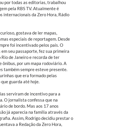
u por todas as editorias, trabalhou
agem pela RBS TV. Atualmente é
s internacionais da Zero Hora, Rádio
curioso, gostava de ler mapas,
gramas especiais de reportagem. Desde
mpre foi incentivado pelos pais. O
 em seu passaporte, fez sua primeira
 Rio de Janeiro e recorda de ter
e ônibus, por um mapa rodoviário. A
tes também sempre esteve presente.
gurinhas que era formado pelas
 que guarda até hoje.
ias serviram de incentivo para a
a. O jornalista confessa que na
sário de bordo. Mas aos 17 anos
ão já aparecia na família através da
rafia. Assim, Rodrigo decidiu prestar o
equentava a Redação da Zero Hora,