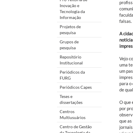
profiss
Inovação e
comuni
Tecnologia da
faculd
Informação
falsas.
Projetos de
pesquisa
A cida
notícia
Grupos de
impress
pesquisa
Repositório
Vejo c
Institucional
uma te
um pas
Periódicos da
impres
FURG
para o
Periódicos Capes
de qual
Teses e
O que 
dissertações
por pr
Centros
observ
Multiusuários
que as
Centro de Gestão
jornai
da Tecnologia da