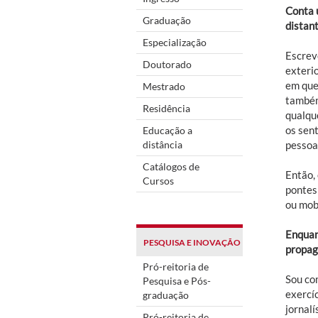
Conta 
Graduação
distant
Especialização
Escrev
Doutorado
exteri
em que 
Mestrado
também
Residência
qualque
os sen
Educação a
distância
pessoa
Catálogos de
Então, 
Cursos
pontes
ou mobi
Enquant
PESQUISA E INOVAÇÃO
propag
Pró-reitoria de
Sou co
Pesquisa e Pós-
exercíc
graduação
jornal
Pró-reitoria de