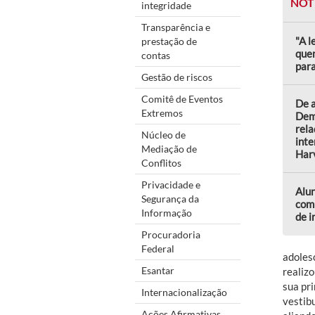
NOT
integridade
Transparência e
"A l
prestação de
quem
contas
para
Gestão de riscos
Comitê de Eventos
De a
Extremos
Dem
rela
Núcleo de
inte
Mediação de
Harv
Conflitos
Privacidade e
Alu
Segurança da
comp
Informação
de 
Procuradoria
Federal
adoles
Esantar
realizo
sua pri
Internacionalização
vestib
Ações Afirmativas,