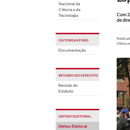
Nacional da
Ciência e da
Com 25
Tecnologia
de dir
Publica
OUTORGAS FURG
Última 
Documentação
REVISÃO DO ESTATUTO
Revisão do
Estatuto
DEFESO ELEITORAL
Defeso Eleitoral