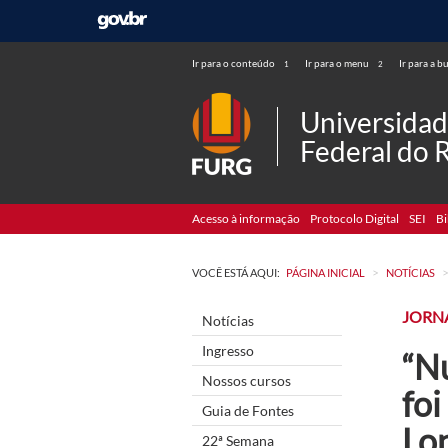
Ir para o conteúdo
Ir para o menu
Ir para a b
1
2
Universida
Federal do 
Acesso à informação
Protocolo Digital
SEI
Bi
>
VOCÊ ESTÁ AQUI:
PÁGINA INICIAL
NOTÍCIAS
JORN
Notícias
Ingresso
“N
Nossos cursos
foi
Guia de Fontes
Lo
22ª Semana