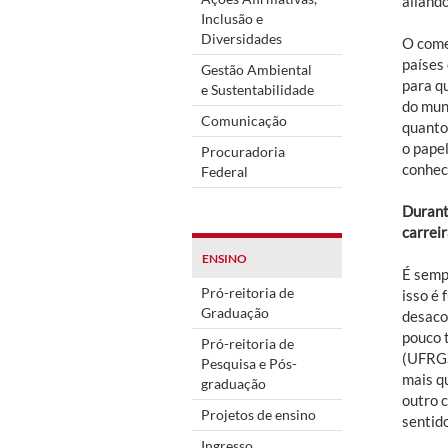
aliando
Inclusão e
Diversidades
O come
países 
Gestão Ambiental
para qu
e Sustentabilidade
do mun
Comunicação
quanto
o papel
Procuradoria
conhece
Federal
Durant
carreir
ENSINO
É sempr
Pró-reitoria de
isso é
Graduação
desaco
pouco 
Pró-reitoria de
(UFRGS
Pesquisa e Pós-
mais q
graduação
outro 
Projetos de ensino
sentid
Ingresso