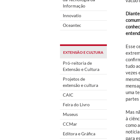
vácuo 
Informação
Diante 
Innovatio
comum,
Oceantec
conheci
entend
Esse c
EXTENSÃO E CULTURA
extrem
confir
Pró-reitoria de
tudo aq
Extensão e Cultura
vezes 
Projetos de
mesmo 
extensão e cultura
mensag
uma te
CAIC
partes
Feira do Livro
Mas nã
Museus
à ciênc
CCMar
como a
notícia
Editora e Gráfica
para e