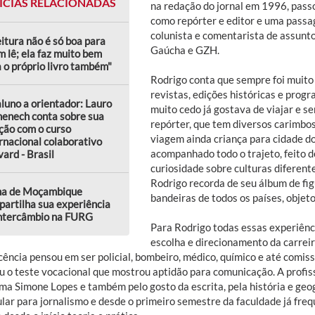
ÍCIAS RELACIONADAS
na redação do jornal em 1996, passo
como repórter e editor e uma pass
colunista e comentarista de assunto
eitura não é só boa para
Gaúcha e GZH.
 lê; ela faz muito bem
 o próprio livro também"
Rodrigo conta que sempre foi muito 
revistas, edições históricas e pro
luno a orientador: Lauro
muito cedo já gostava de viajar e se
enech conta sobre sua
repórter, que tem diversos carimbos
ção com o curso
viagem ainda criança para cidade do
rnacional colaborativo
acompanhado todo o trajeto, feito d
ard - Brasil
curiosidade sobre culturas diferen
Rodrigo recorda de seu álbum de fi
na de Moçambique
bandeiras de todos os países, objeto
artilha sua experiência
intercâmbio na FURG
Para Rodrigo todas essas experiênc
escolha e direcionamento da carreir
cência pensou em ser policial, bombeiro, médico, químico e até comis
u o teste vocacional que mostrou aptidão para comunicação. A profiss
ma Simone Lopes e também pelo gosto da escrita, pela história e geog
ular para jornalismo e desde o primeiro semestre da faculdade já fr