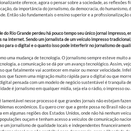
ionalizante oferece, agora o pensar sobre a sociedade, as reflexões fi
cação, da importância do jornalismo, da democracia, do humanismo, do
ade. Então são fundamentais o ensino superior e a profissionalização 
de do Rio Grande perdeu há pouco tempo seu único jornal impresso, e
s na internet. Sendo um jornalista de um veículo impresso tradiciona
o para o digital e o quanto isso pode interferir no jornalismo de quali
omo uma mudança de tecnologia. O jornalismo sempre esteve muito atr
cnologia, a comunicação se dá por um avanço tecnológico. Assim, vejo
so que fatalmente vai acontecer em maior ou menor velocidade. Infe
sos que fazem uma migração muito rápida para o digital ou que mor
 digital pensada com um modelo de negócio sustentável é tranquila de
idade é jornalismo em qualquer mídia, seja ela o rádio, o impresso ou 
é lamentável nesse processo é que grandes jornais não estejam faz
oblemas econômicos. Eu quero crer que a gente possa no Brasil não ca
a em algumas regiões dos Estados Unidos, onde não há nenhum veícul
 populações ouçam e tenham acesso a veículos de comunicação nacion
s e um jornalismo de qualidade locais e independentes financeirame