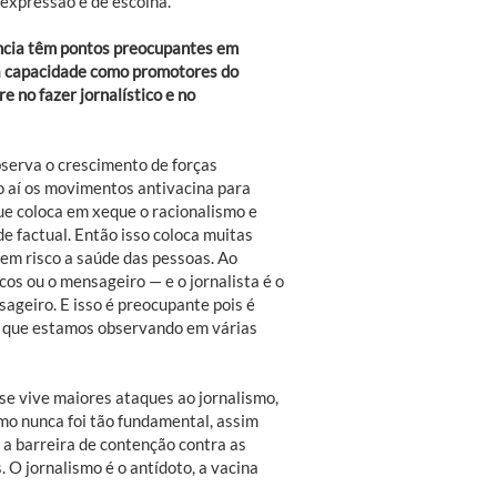
 expressão e de escolha.
ciência têm pontos preocupantes em
a capacidade como promotores do
e no fazer jornalístico e no
bserva o crescimento de forças
o aí os movimentos antivacina para
ue coloca em xeque o racionalismo e
e factual. Então isso coloca muitas
 em risco a saúde das pessoas. Ao
os ou o mensageiro — e o jornalista é o
ageiro. E isso é preocupante pois é
a que estamos observando em várias
e vive maiores ataques ao jornalismo,
smo nunca foi tão fundamental, assim
 a barreira de contenção contra as
 O jornalismo é o antídoto, a vacina