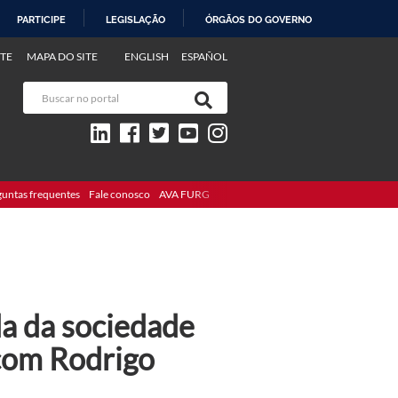
PARTICIPE
LEGISLAÇÃO
ÓRGÃOS DO GOVERNO
TE
MAPA DO SITE
ENGLISH
ESPAÑOL
guntas frequentes
Fale conosco
AVA FURG
da da sociedade
 com Rodrigo