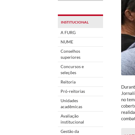
INSTITUCIONAL
A FURG
NUME
Conselhos
superiores
Concursos e
seleções
Reitoria
Durant
Pró-reitorias
Jornalí
no tem
Unidades
cobert
acadêmicas
realida
Avaliação
combate
institucional
Gestão da