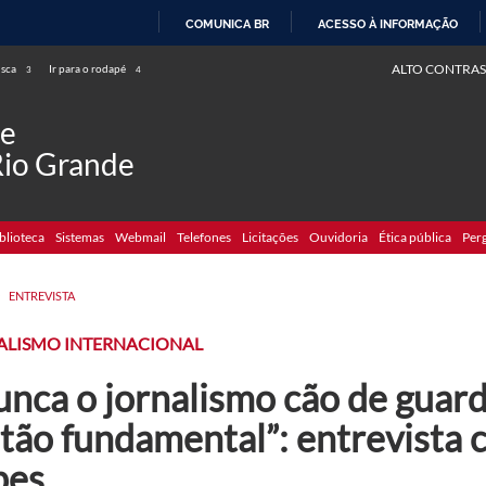
COMUNICA BR
ACESSO À INFORMAÇÃO
IR
ALTO CONTRAS
usca
Ir para o rodapé
3
4
PARA
O
de
CONTEÚDO
Rio Grande
blioteca
Sistemas
Webmail
Telefones
Licitações
Ouvidoria
Ética pública
Per
>
ENTREVISTA
ALISMO INTERNACIONAL
unca o jornalismo cão de guar
 tão fundamental”: entrevista
pes