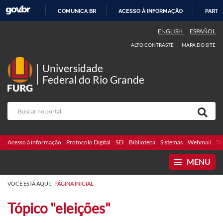
COMUNICA BR
ACESSO À INFORMAÇÃO
PARTI
IR
ENGLISH
ESPAÑOL
PARA
ALTO CONTRASTE
MAPA DO SITE
O
CONTEÚDO
Universidade
Federal do Rio Grande
Acesso à informação
Protocolo Digital
SEI
Biblioteca
Sistemas
Webmail
Te
MENU
VOCÊ ESTÁ AQUI:
PÁGINA INICIAL
Tópico "eleições"