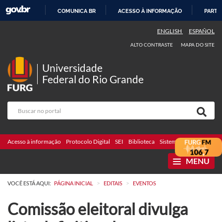
COMUNICA BR
ACESSO À INFORMAÇÃO
PARTI
IR
ENGLISH
ESPAÑOL
PARA
ALTO CONTRASTE
MAPA DO SITE
O
CONTEÚDO
Universidade
Federal do Rio Grande
Acesso à informação
Protocolo Digital
SEI
Biblioteca
Sistemas
Webmail
Te
MENU
>
>
VOCÊ ESTÁ AQUI:
PÁGINA INICIAL
EDITAIS
EVENTOS
Comissão eleitoral divulga