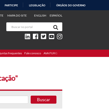
PARTICIPE
LEGISLAÇÃO
ÓRGÃOS DO GOVERNO
TE
MAPA DO SITE
ENGLISH
ESPAÑOL
guntas frequentes
Fale conosco
AVA FURG
cação"
Buscar