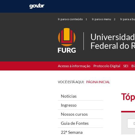
Ir para o conteúdo
Ir para o menu
Ir para a b
1
2
Universida
Federal do 
Acesso à informação
Protocolo Digital
SEI
Bi
VOCÊ ESTÁ AQUI:
PÁGINA INICIAL
Tóp
Notícias
Ingresso
Nossos cursos
Guia de Fontes
22ª Semana