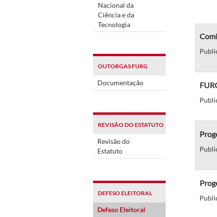
Nacional da
Ciência e da
Tecnologia
Comis
Publi
OUTORGAS FURG
Documentação
FURG
Publi
REVISÃO DO ESTATUTO
Proge
Revisão do
Publi
Estatuto
Proge
DEFESO ELEITORAL
Publi
Defeso Eleitoral