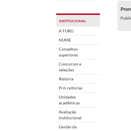
Pror
Publi
INSTITUCIONAL
A FURG
NUME
Conselhos
superiores
Concursos e
seleções
Reitoria
Pró-reitorias
Unidades
acadêmicas
Avaliação
institucional
Gestão da