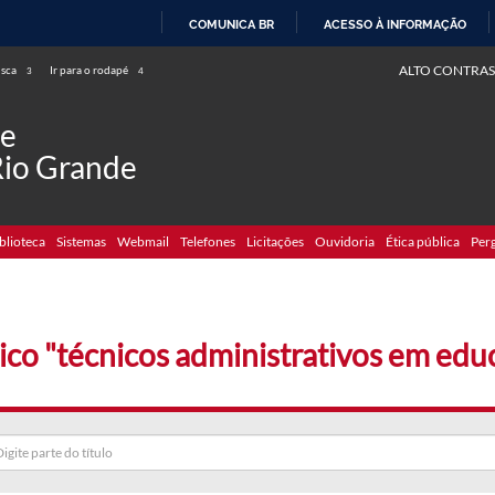
COMUNICA BR
ACESSO À INFORMAÇÃO
IR
ALTO CONTRAS
usca
Ir para o rodapé
3
4
PARA
O
de
CONTEÚDO
Rio Grande
blioteca
Sistemas
Webmail
Telefones
Licitações
Ouvidoria
Ética pública
Per
ico "técnicos administrativos em edu