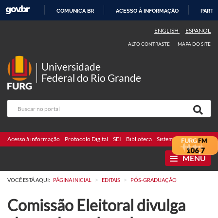
COMUNICA BR
ACESSO À INFORMAÇÃO
PARTI
IR
ENGLISH
ESPAÑOL
PARA
ALTO CONTRASTE
MAPA DO SITE
O
CONTEÚDO
Universidade
Federal do Rio Grande
Acesso à informação
Protocolo Digital
SEI
Biblioteca
Sistemas
Webmail
Te
MENU
>
>
VOCÊ ESTÁ AQUI:
PÁGINA INICIAL
EDITAIS
PÓS-GRADUAÇÃO
Comissão Eleitoral divulga