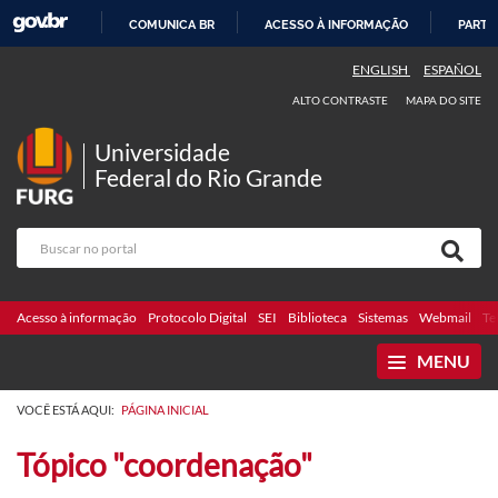
COMUNICA BR
ACESSO À INFORMAÇÃO
PARTI
IR
ENGLISH
ESPAÑOL
PARA
ALTO CONTRASTE
MAPA DO SITE
O
CONTEÚDO
Universidade
Federal do Rio Grande
Acesso à informação
Protocolo Digital
SEI
Biblioteca
Sistemas
Webmail
Te
MENU
VOCÊ ESTÁ AQUI:
PÁGINA INICIAL
Tópico "coordenação"