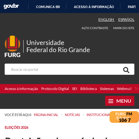
COMUNICA BR
ACESSO À INFORMAÇÃO
PARTI
IR
ENGLISH
ESPAÑOL
PARA
ALTO CONTRASTE
MAPA DO SITE
O
CONTEÚDO
Universidade
Federal do Rio Grande
Acesso à informação
Protocolo Digital
SEI
Biblioteca
Sistemas
Webmail
Te
MENU
>
>
VOCÊ ESTÁ AQUI:
PÁGINA INICIAL
NOTÍCIAS
INSTITUCIONAL
ELEIÇÕES 2026