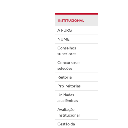
INSTITUCIONAL
A FURG
NUME
Conselhos
superiores
Concursos e
seleções
Reitoria
Pró-reitorias
Unidades
acadêmicas
Avaliação
institucional
Gestão da