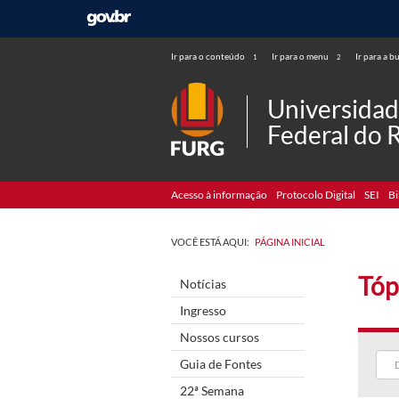
Ir para o conteúdo
Ir para o menu
Ir para a b
1
2
Universida
Federal do 
Acesso à informação
Protocolo Digital
SEI
Bi
VOCÊ ESTÁ AQUI:
PÁGINA INICIAL
Tóp
Notícias
Ingresso
Nossos cursos
Guia de Fontes
22ª Semana