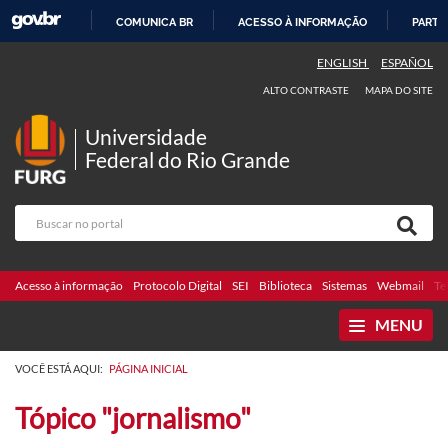
COMUNICA BR
ACESSO À INFORMAÇÃO
PARTI
IR
ENGLISH
ESPAÑOL
PARA
ALTO CONTRASTE
MAPA DO SITE
O
CONTEÚDO
Universidade
Federal do Rio Grande
Acesso à informação
Protocolo Digital
SEI
Biblioteca
Sistemas
Webmail
Te
MENU
VOCÊ ESTÁ AQUI:
PÁGINA INICIAL
Tópico "jornalismo"