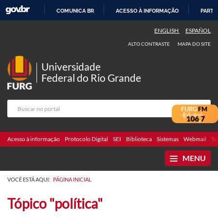
COMUNICA BR
ACESSO À INFORMAÇÃO
PARTI
IR
ENGLISH
ESPAÑOL
PARA
ALTO CONTRASTE
MAPA DO SITE
O
CONTEÚDO
Universidade
Federal do Rio Grande
Acesso à informação
Protocolo Digital
SEI
Biblioteca
Sistemas
Webmail
Te
MENU
VOCÊ ESTÁ AQUI:
PÁGINA INICIAL
Tópico "política"