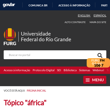
COMUNICA BR
ACESSO À INFORMAÇÃO
PARTI
IR
ENGLISH
ESPAÑOL
PARA
ALTO CONTRASTE
MAPA DO SITE
O
CONTEÚDO
Universidade
Federal do Rio Grande
Acesso à informação
Protocolo Digital
SEI
Biblioteca
Sistemas
Webmail
Te
MENU
VOCÊ ESTÁ AQUI:
PÁGINA INICIAL
Tópico "áfrica"