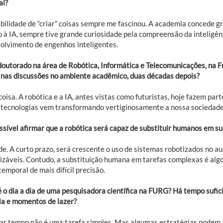
al?
ibilidade de “criar” coisas sempre me fascinou. A academia concede gr
 à IA, sempre tive grande curiosidade pela compreensão da inteligên
olvimento de engenhos inteligentes.
doutorado na área de Robótica, Informática e Telecomunicações, na Fr
nas discussões no ambiente acadêmico, duas décadas depois?
oisa. A robótica e a IA, antes vistas como futuristas, hoje fazem parte
 tecnologias vem transformando vertiginosamente a nossa sociedade
ossível afirmar que a robótica será capaz de substituir humanos em s
. A curto prazo, será crescente o uso de sistemas robotizados no aux
izáveis. Contudo, a substituição humana em tarefas complexas é alg
temporal de mais difícil precisão.
 o dia a dia de uma pesquisadora científica na FURG? Há tempo sufici
lia e momentos de lazer?
iar tempo não é uma tarefa simples. Mas algumas estratégias podem a