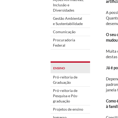
artifici
Inclusão e
Diversidades
A poss
Quanto
Gestão Ambiental
desenv
e Sustentabilidade
Comunicação
O seu 
Procuradoria
mudou 
Federal
Muita c
destas
Já é p
ENSINO
Pró-reitoria de
Depende
Graduação
padron
janela 
Pró-reitoria de
Pesquisa e Pós-
Como é
graduação
à famí
Projetos de ensino
Ingresso
Concil