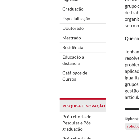
grupo 
Graduação
de trab
Especialização
organi
seu mo
Doutorado
Mestrado
Que co
Residência
Tenham
Educação a
resolv
distância
problem
aplica
Catálogos de
iguali
Cursos
grupos
gestão
articu
PESQUISA E INOVAÇÃO
Pró-reitoria de
Tópico(s):
Pesquisa e Pós-
robóti
graduação
Pró-reitoria de