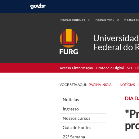
Ir para o conteúdo
Ir para o menu
Ir para a b
1
2
Universida
Federal do 
Acesso à informação
Protocolo Digital
SEI
Bi
>
VOCÊ ESTÁ AQUI:
PÁGINA INICIAL
NOTÍCIAS
DIA D
Notícias
Ingresso
"Pr
Nossos cursos
pr
Guia de Fontes
22ª Semana