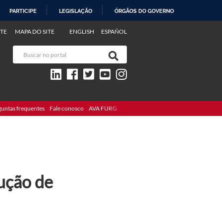
PARTICIPE
LEGISLAÇÃO
ÓRGÃOS DO GOVERNO
TE
MAPA DO SITE
ENGLISH
ESPAÑOL
guntas frequentes
Fale conosco
AVA FURG
lução de
"