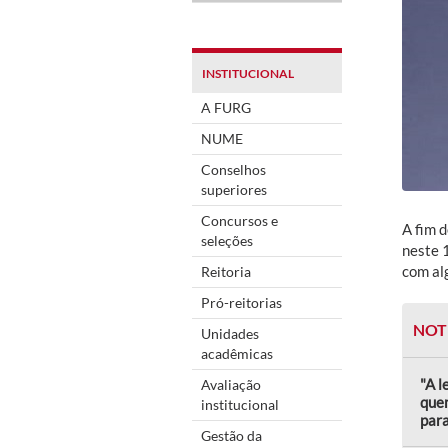
INSTITUCIONAL
A FURG
NUME
Conselhos
superiores
Concursos e
A fim 
seleções
neste 
com al
Reitoria
Pró-reitorias
NOT
Unidades
acadêmicas
"A l
Avaliação
quem
institucional
para
Gestão da