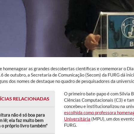
de homenagear as grandes descobertas científicas e comemorar o Dia 
16 de outubro, a Secretaria de Comunicação (Secom) da FURG dá iníci
guns dos nomes de destaque no quadro de pesquisadores da universi
O primeiro bate-papo é com Silvia B
ÍCIAS RELACIONADAS
Ciências Computacionais (C3) e tam
concebeu e institucionalizou na univ
escolhida como professora homena
eitura não é só boa para
Universitária
(MPU), um dos eventos
 lê; ela faz muito bem
FURG.
 o próprio livro também"