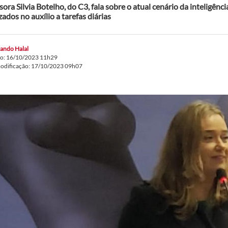
ora Silvia Botelho, do C3, fala sobre o atual cenário da inteligência
zados no auxílio a tarefas diárias
ando Halal
do: 16/10/2023 11h29
modificação: 17/10/2023 09h07