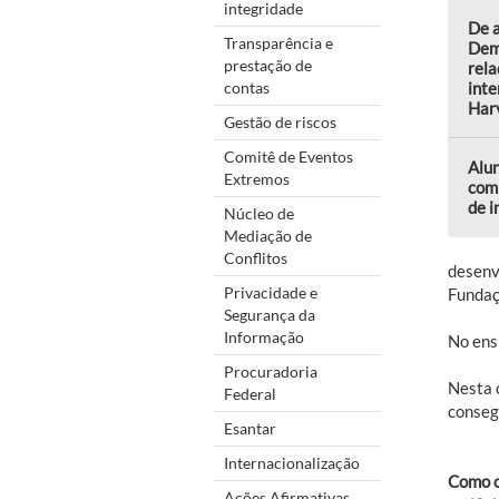
integridade
De a
Transparência e
Dem
prestação de
rela
contas
inte
Harv
Gestão de riscos
Comitê de Eventos
Alu
Extremos
comp
de 
Núcleo de
Mediação de
Conflitos
desenv
Privacidade e
Fundaçã
Segurança da
Informação
No ens
Procuradoria
Nesta 
Federal
consegu
Esantar
Internacionalização
Como o
Ações Afirmativas,