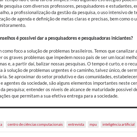
de pesquisa com diversos professores, pesquisadores e estudantes, em
alho, a profissionalização da gestão da pesquisa, o uso intensivo de t
zação de agenda e definição de metas claras e precisas, bem como o 
nitoramento.
nselhos é possível dar a pesquisadores e pesquisadoras iniciantes?
 como foco a solução de problemas brasileiros. Temos que canalizar 
er os graves problemas que impedem nosso país de ser um local melho
as e, a partir daí, balizar nossas pesquisas. O tempo é curto, e o recur
da à solução de problemas urgentes é o caminho, talvez único, de ser
tária. Se aproximar do setor produtivo e das comunidades, estabelec
 e agentes da sociedade, são alguns elementos importantes neste cen
 da pesquisa; entender os níveis de alcance de maturidade possível d
lações que permitam a sua efetiva entrega para a sociedade.
ca
centro de ciências computacionais
entrevista
mpu
inteligência artificial