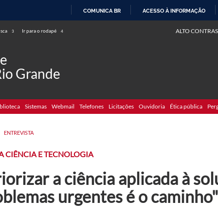
COMUNICA BR
ACESSO À INFORMAÇÃO
IR
ALTO CONTRAS
usca
Ir para o rodapé
3
4
PARA
O
de
CONTEÚDO
Rio Grande
blioteca
Sistemas
Webmail
Telefones
Licitações
Ouvidoria
Ética pública
Per
>
ENTREVISTA
A CIÊNCIA E TECNOLOGIA
iorizar a ciência aplicada à so
oblemas urgentes é o caminho