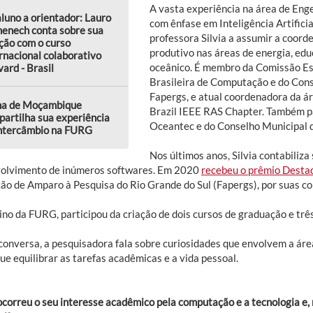
A vasta experiência na área de En
luno a orientador: Lauro
com ênfase em Inteligência Artificia
enech conta sobre sua
professora Silvia a assumir a coord
ção com o curso
produtivo nas áreas de energia, edu
rnacional colaborativo
oceânico. É membro da Comissão Es
ard - Brasil
Brasileira de Computação e do Cons
Fapergs, e atual coordenadora da á
na de Moçambique
Brazil IEEE RAS Chapter. Também p
artilha sua experiência
Oceantec e do Conselho Municipal d
intercâmbio na FURG
Nos últimos anos, Silvia contabiliza
olvimento de inúmeros softwares. Em 2020
recebeu o prêmio Desta
o de Amparo à Pesquisa do Rio Grande do Sul (Fapergs), por suas cont
ino da FURG, participou da criação de dois cursos de graduação e tr
conversa, a pesquisadora fala sobre curiosidades que envolvem a área
e equilibrar as tarefas acadêmicas e a vida pessoal.
correu o seu interesse acadêmico pela computação e a tecnologia e, 