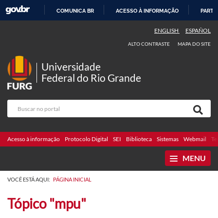
COMUNICA BR
ACESSO À INFORMAÇÃO
PARTI
IR
ENGLISH
ESPAÑOL
PARA
ALTO CONTRASTE
MAPA DO SITE
O
CONTEÚDO
Universidade
Federal do Rio Grande
Acesso à informação
Protocolo Digital
SEI
Biblioteca
Sistemas
Webmail
Te
MENU
VOCÊ ESTÁ AQUI:
PÁGINA INICIAL
Tópico "mpu"