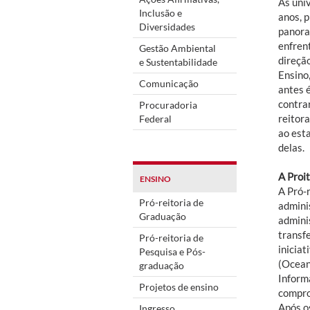
As uni
Inclusão e
anos, 
Diversidades
panora
enfren
Gestão Ambiental
direção
e Sustentabilidade
Ensino,
Comunicação
antes é
contra
Procuradoria
reitor
Federal
ao esta
delas.
A Proit
ENSINO
A Pró-r
Pró-reitoria de
admini
Graduação
admini
transf
Pró-reitoria de
inicia
Pesquisa e Pós-
(Ocean
graduação
Inform
Projetos de ensino
compro
Após o
Ingresso