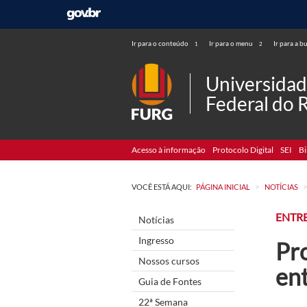
Ir para o conteúdo
Ir para o menu
Ir para a b
1
2
Universida
Federal do 
Acesso à informação
Protocolo Digital
SEI
Bi
>
VOCÊ ESTÁ AQUI:
PÁGINA INICIAL
NOTÍCIAS
ENTRE
Notícias
Ingresso
Pro
Nossos cursos
en
Guia de Fontes
22ª Semana