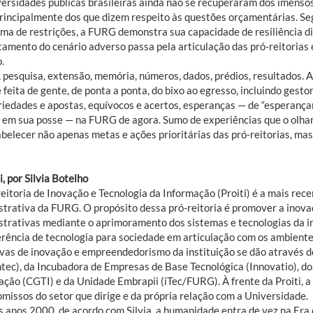
versidades públicas brasileiras ainda não se recuperaram dos imenso
principalmente dos que dizem respeito às questões orçamentárias. Seg
ma de restrições, a FURG demonstra sua capacidade de resiliência di
tamento do cenário adverso passa pela articulação das pró-reitoria
.
 pesquisa, extensão, memória, números, dados, prédios, resultados. A
 feita de gente, de ponta a ponta, do bixo ao egresso, incluindo gesto
riedades e apostas, equívocos e acertos, esperanças — de “esperançar
a em sua posse — na FURG de agora. Sumo de experiências que o olha
belecer não apenas metas e ações prioritárias das pró-reitorias, mas
i, por Silvia Botelho
eitoria de Inovação e Tecnologia da Informação (Proiti) é a mais rece
strativa da FURG. O propósito dessa pró-reitoria é promover a inov
strativas mediante o aprimoramento dos sistemas e tecnologias da i
erência de tecnologia para sociedade em articulação com os ambiente
tivas de inovação e empreendedorismo da instituição se dão através d
tec), da Incubadora de Empresas de Base Tecnológica (Innovatio), do
ação (CGTI) e da Unidade Embrapii (iTec/FURG). À frente da Proiti, a
missos do setor que dirige e da própria relação com a Universidade.
s anos 2000, de acordo com Silvia, a humanidade entra de vez na Era 