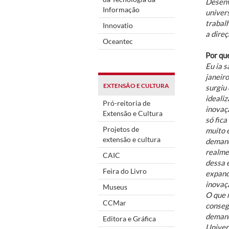
Desenv
Informação
univers
trabal
Innovatio
a direç
Oceantec
Por que
Eu ia s
janeiro
EXTENSÃO E CULTURA
surgiu 
idealiz
Pró-reitoria de
inovaç
Extensão e Cultura
só fic
Projetos de
muito 
extensão e cultura
demand
realme
CAIC
dessa e
Feira do Livro
expand
inovaç
Museus
O que m
CCMar
conseg
demand
Editora e Gráfica
Univers