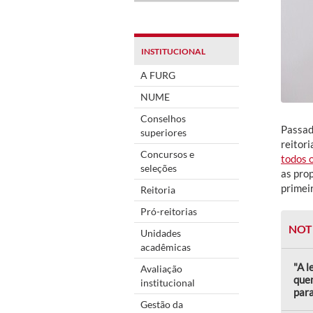
INSTITUCIONAL
A FURG
NUME
Conselhos
Passado
superiores
reitor
Concursos e
todos 
seleções
as pro
primeir
Reitoria
Pró-reitorias
NOT
Unidades
acadêmicas
"A l
Avaliação
quem
institucional
para
Gestão da