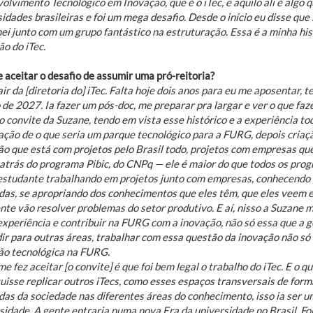
olvimento Tecnológico em Inovação, que é o iTec, e aquilo ali é algo
idades brasileiras e foi um mega desafio. Desde o início eu disse que
hei junto com um grupo fantástico na estruturação. Essa é a minha h
ão do iTec.
 aceitar o desafio de assumir uma pró-reitoria?
air da [diretoria do] iTec. Falta hoje dois anos para eu me aposentar, 
 de 2027. Ia fazer um pós-doc, me preparar pra largar e ver o que fa
o convite da Suzane, tendo em vista esse histórico e a experiência t
ação de o que seria um parque tecnológico para a FURG, depois criaçã
ão que está com projetos pelo Brasil todo, projetos com empresas q
a atrás do programa Pibic, do CNPq — ele é maior do que todos os pro
estudante trabalhando em projetos junto com empresas, conhecendo a
as, se apropriando dos conhecimentos que eles têm, que eles veem em
nte vão resolver problemas do setor produtivo. E aí, nisso a Suzane 
xperiência e contribuir na FURG com a inovação, não só essa que a ge
ir para outras áreas, trabalhar com essa questão da inovação não só 
ão tecnológica na FURG.
e fez aceitar [o convite] é que foi bem legal o trabalho do iTec. E o q
uisse replicar outros iTecs, como esses espaços transversais de for
as da sociedade nas diferentes áreas do conhecimento, isso ia ser um 
idade. A gente entraria numa nova Era da universidade no Brasil. Foi