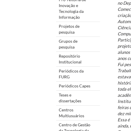
no Dep
Inovação e
Comecei
Tecnologia da
criaçã
Informação
Automa
Projetos de
Ciênci
pesquisa
Comput
Partic
Grupos de
projeto
pesquisa
alunos
Repositório
anos c
Institucional
Fui pes
Trabalh
Periódicos da
estava
FURG
histór
Periódicos Capes
toda e
Teses e
acadêm
dissertações
Institu
feiras
Centros
dez mil
Multiusuários
Essa é 
Centro de Gestão
ainda, 
da Tecnologia da