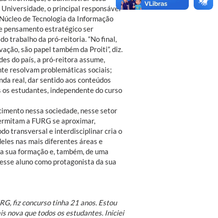
Universidade, o principal responsável
 Núcleo de Tecnologia da Informação
se pensamento estratégico ser
 trabalho da pró-reitoria. “No final,
vação, são papel também da Proiti”, diz.
es do país, a pró-reitora assume,
nte resolvam problemáticas sociais;
da real, dar sentido aos conteúdos
s os estudantes, independente do curso
ecimento nessa sociedade, nesse setor
permitam a FURG se aproximar,
o transversal e interdisciplinar cria o
deles nas mais diferentes áreas e
o a sua formação e, também, de uma
esse aluno como protagonista da sua
G, fiz concurso tinha 21 anos. Estou
s nova que todos os estudantes. Iniciei