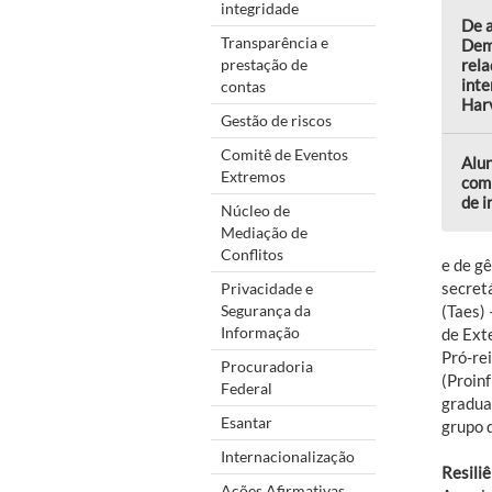
integridade
De a
Transparência e
Dem
prestação de
rela
inte
contas
Harv
Gestão de riscos
Comitê de Eventos
Alu
Extremos
comp
de 
Núcleo de
Mediação de
Conflitos
e de gê
secret
Privacidade e
Segurança da
(Taes)
Informação
de Ext
Pró-re
Procuradoria
(Proinf
Federal
graduaç
Esantar
grupo d
Internacionalização
Resili
Ações Afirmativas,