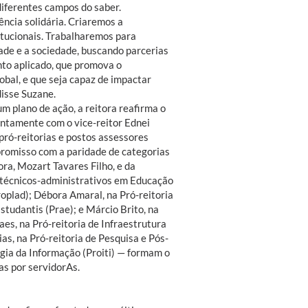
diferentes campos do saber.
ncia solidária. Criaremos a
tucionais. Trabalharemos para
dade e a sociedade, buscando parcerias
to aplicado, que promova o
obal, e que seja capaz de impactar
disse Suzane.
m plano de ação, a reitora reafirma o
untamente com o vice-reitor Ednei
pró-reitorias e postos assessores
romisso com a paridade de categorias
ora, Mozart Tavares Filho, e da
o técnicos-administrativos em Educação
roplad); Débora Amaral, na Pró-reitoria
studantis (Prae); e Márcio Brito, na
es, na Pró-reitoria de Infraestrutura
as, na Pró-reitoria de Pesquisa e Pós-
ogia da Informação (Proiti) — formam o
das por servidorAs.