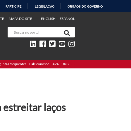
PARTICIPE
LEGISLAÇÃO
ÓRGÃOS DO GOVERNO
TE
MAPA DO SITE
ENGLISH
ESPAÑOL
guntas frequentes
Fale conosco
AVA FURG
 estreitar laços