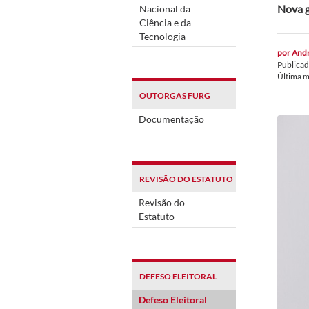
Nova g
Nacional da
Ciência e da
Tecnologia
por
Andr
Publica
Última 
OUTORGAS FURG
Documentação
REVISÃO DO ESTATUTO
Revisão do
Estatuto
DEFESO ELEITORAL
Defeso Eleitoral