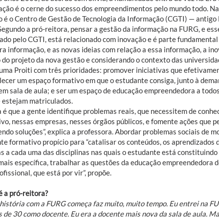
ação é o cerne do sucesso dos empreendimentos pelo mundo todo. Na 
so é o Centro de Gestão de Tecnologia da Informação (CGTI) — antigo
 Segundo a pró-reitora, pensar a gestão da informação na FURG, e es
do pelo CGTI, está relacionado com inovação e é parte fundamental do
ra informação, e as novas ideias com relação a essa informação, a ino
 do projeto da nova gestão e considerando o contexto das universidad
 uma Proiti com três prioridades: promover iniciativas que efetivame
lecer um espaço formativo em que o estudante consiga, junto à deman
 em sala de aula; e ser um espaço de educação empreendedora a todo
 estejam matriculados.
ia é que a gente identifique problemas reais, que necessitem de conh
ivo, nessas empresas, nesses órgãos públicos, e fomente ações que 
ndo soluções”, explica a professora. Abordar problemas sociais de mod
te formativo propício para “catalisar os conteúdos, os aprendizados 
as a cada uma das disciplinas nas quais o estudante está constituind
mais específica, trabalhar as questões da educação empreendedora d
ofissional, que está por vir”, propõe.
 a pró-reitora?
história com a FURG começa faz muito, muito tempo. Eu entrei na FUR
 de 30 como docente. Eu era a docente mais nova da sala de aula. Mai