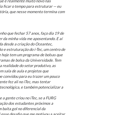
 que é realmente muito novo nas
 ia ficar o tempo para estruturar — eu
istória, que nesse momento termina com
tenho que fechar 57 anos, faço dia 19 de
zer da minha vida me aposentando. E aí
oda desde a criação do Oceantec,
o e estruturação do i-Tec, um centro de
ue hoje tem um programa de bolsas que
gramas de bolsa da Universidade. Tem
 realidade do setor produtivo, as
 sala de aula e projetos que
me convidou para eu trazer um pouco
nte fez ali no iTec, mas tentar
tecnológica, e também potencializar a
ue a gente criou no iTec, se a FURG
mação dos estudantes próximos a
baita gol no diferencial da
 esse desafio que me motivou a aceitar.