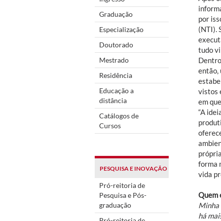
inform
Graduação
por is
(NTI).
Especialização
executa
Doutorado
tudo vi
Mestrado
Dentro
então,
Residência
estabe
Educação a
vistos
distância
em que
“A ide
Catálogos de
produt
Cursos
oferece
ambien
própri
forma 
PESQUISA E INOVAÇÃO
vida pr
Pró-reitoria de
Quem é
Pesquisa e Pós-
graduação
Minha 
há mais
Pró-reitoria de