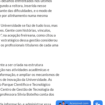
s desafios enfrentados nos últimos
undo a reitora, inserida nesse
ante das dificuldades, e o modo de
s e por alinhamento numa mesma
 Universidade se faz de tudo isso, mas
res. Gente com histórias, vínculos,
”, na acepção freireana, como citou a
r estratégico dessa gestão considerou
 os profissionais titulares de cada uma
nte a ser criada na estrutura
ação nas atividades acadêmicas e
nformação, e ampliar os mecanismos de
s de inovação da Universidade. As
o Parque Científico e Tecnológico
 Centro de Gestão de Tecnologia da
 professora Silvia Botelho conta dos
da informação, e administrar essa