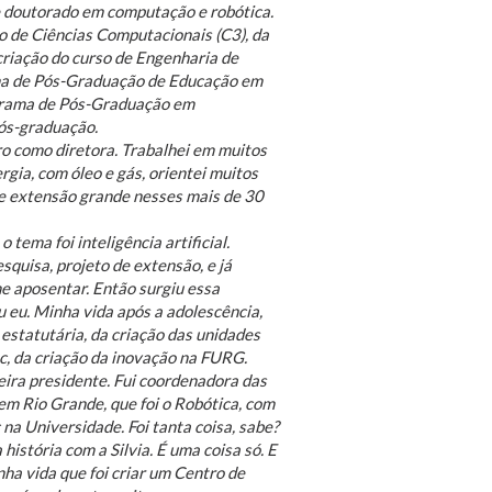
e doutorado em computação e robótica.
ro de Ciências Computacionais (C3), da
iação do curso de Engenharia de
ma de Pós-Graduação de Educação em
grama de Pós-Graduação em
pós-graduação.
ro como diretora. Trabalhei em muitos
gia, com óleo e gás, orientei muitos
 e extensão grande nesses mais de 30
ema foi inteligência artificial.
esquisa, projeto de extensão, e já
e aposentar. Então surgiu essa
 eu. Minha vida após a adolescência,
estatutária, da criação das unidades
c, da criação da inovação na FURG.
meira presidente. Fui coordenadora das
em Rio Grande, que foi o Robótica, com
 na Universidade. Foi tanta coisa, sabe?
istória com a Silvia. É uma coisa só. E
nha vida que foi criar um Centro de