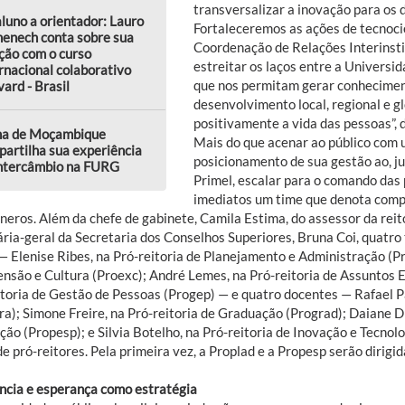
transversalizar a inovação para os 
luno a orientador: Lauro
Fortaleceremos as ações de tecnociê
enech conta sobre sua
Coordenação de Relações Interinsti
ção com o curso
estreitar os laços entre a Universi
rnacional colaborativo
que nos permitam gerar conhecimen
ard - Brasil
desenvolvimento local, regional e gl
positivamente a vida das pessoas”, 
na de Moçambique
Mais do que acenar ao público com u
artilha sua experiência
posicionamento de sua gestão ao, j
intercâmbio na FURG
Primel, escalar para o comando das 
imediatos um time que denota comp
neros. Além da chefe de gabinete, Camila Estima, do assessor da reit
ária-geral da Secretaria dos Conselhos Superiores, Bruna Coi, quatr
 — Elenise Ribes, na Pró-reitoria de Planejamento e Administração (P
ensão e Cultura (Proexc); André Lemes, na Pró-reitoria de Assuntos E
itoria de Gestão de Pessoas (Progep) — e quatro docentes — Rafael Pa
ra); Simone Freire, na Pró-reitoria de Graduação (Prograd); Daiane Di
ão (Propesp); e Silvia Botelho, na Pró-reitoria de Inovação e Tecnol
e pró-reitores. Pela primeira vez, a Proplad e a Propesp serão dirigi
ência e esperança como estratégia