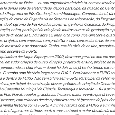
artamento de Física — eu sou engenheira eletricista, com mestrado 
 lá dando aula de eletricidade, depois participei da criação do Cent
o do Programa de Pós-Graduação em Modelagem Computacional, da cr
ção, do curso de Engenharia de Sistemas de Informação, do Progra
as, do Programa de Pós-Graduação em Engenharia Oceânica, do Pro
ação, enfim, participei da criação de muitos cursos de graduação e 
ipei da direção do C3 durante 12 anos, oito como vice-diretora e quat
s, projetos com empresa, com prefeitura, com concessionárias de ener
 de mestrado e de doutorado. Tenho uma história de ensino, pesquisa
omo docente da FURG.
quisadora destaque Fapergs em 2000, destaque geral no ano em que o t
ei em tudo: criação de curso, direção, projeto de ensino, projeto de p
 pendurando as chuteiras — daqui há dois anos já tenho tempo para m
ia. Eu tenho uma história longa com a FURG. Praticamente a FURG sou
la é dentro da FURG. Não tem Silvia sem FURG. Participei da reforma 
icas, participei da construção desses prédios, da criação do Oceante
i o Conselho Municipal de Ciência, Tecnologia e Inovação — fui a pri
 do Polo Naval, aquelas grandonas. Trouxe o maior evento que já teve 
 pessoas, com crianças desde o primeiro ano até [pessoas do] pós-doc
a minha história com a FURG. A minha história com a FURG é a minha h
no final agora, nos últimos quatro anos eu topei o maior desafio da mi