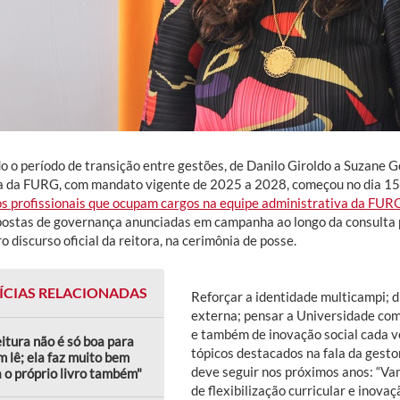
 o período de transição entre gestões, de Danilo Giroldo a Suzane Go
ia da FURG, com mandato vigente de 2025 a 2028, começou no dia 15 
os profissionais que ocupam cargos na equipe administrativa da FUR
postas de governança anunciadas em campanha ao longo da consulta p
o discurso oficial da reitora, na cerimônia de posse.
ÍCIAS RELACIONADAS
Reforçar a identidade multicampi; 
externa; pensar a Universidade co
e também de inovação social cada ve
eitura não é só boa para
tópicos destacados na fala da gest
 lê; ela faz muito bem
deve seguir nos próximos anos: “Va
 o próprio livro também"
de flexibilização curricular e inova