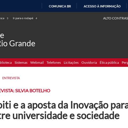
COMUNICA BR
ACESSO À INFORMAÇÃO
IR
ALTO CONTRAS
usca
Ir para o rodapé
3
4
PARA
O
de
CONTEÚDO
Rio Grande
blioteca
Sistemas
Webmail
Telefones
Licitações
Ouvidoria
Ética pública
Per
>
ENTREVISTA
VISTA: SILVIA BOTELHO
iti e a aposta da Inovação para
tre universidade e sociedade