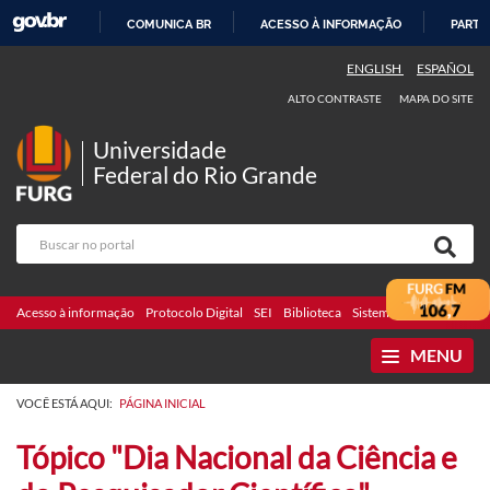
COMUNICA BR
ACESSO À INFORMAÇÃO
PARTI
IR
ENGLISH
ESPAÑOL
PARA
ALTO CONTRASTE
MAPA DO SITE
O
CONTEÚDO
Universidade
Federal do Rio Grande
Acesso à informação
Protocolo Digital
SEI
Biblioteca
Sistemas
Webmail
Te
MENU
VOCÊ ESTÁ AQUI:
PÁGINA INICIAL
Tópico "Dia Nacional da Ciência e