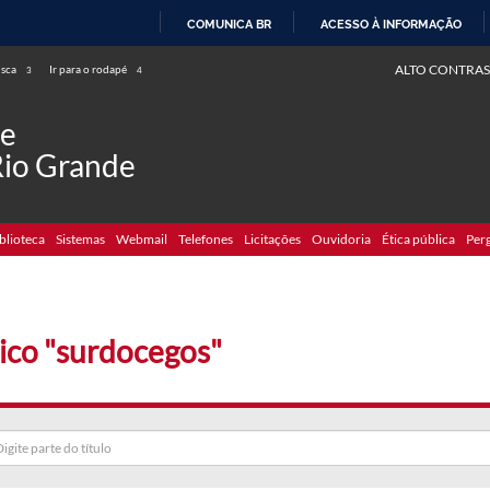
COMUNICA BR
ACESSO À INFORMAÇÃO
IR
ALTO CONTRAS
usca
Ir para o rodapé
3
4
PARA
O
de
CONTEÚDO
Rio Grande
blioteca
Sistemas
Webmail
Telefones
Licitações
Ouvidoria
Ética pública
Per
ico "surdocegos"