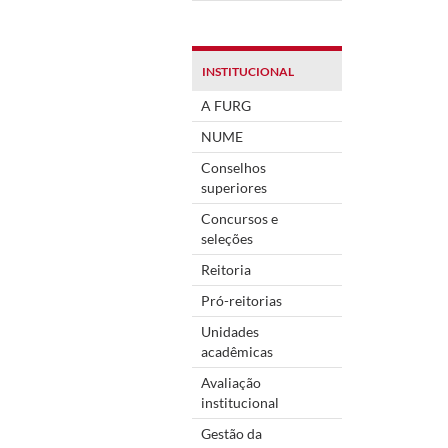
INSTITUCIONAL
A FURG
NUME
Conselhos
superiores
Concursos e
seleções
Reitoria
Pró-reitorias
Unidades
acadêmicas
Avaliação
institucional
Gestão da