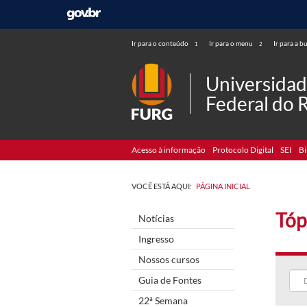
Ir para o conteúdo
Ir para o menu
Ir para a b
1
2
Universida
Federal do 
Acesso à informação
Protocolo Digital
SEI
Bi
VOCÊ ESTÁ AQUI:
PÁGINA INICIAL
Tóp
Notícias
Ingresso
Nossos cursos
Guia de Fontes
22ª Semana