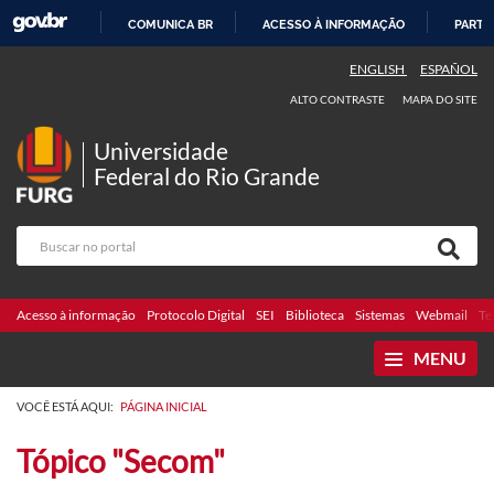
COMUNICA BR
ACESSO À INFORMAÇÃO
PARTI
IR
ENGLISH
ESPAÑOL
PARA
ALTO CONTRASTE
MAPA DO SITE
O
CONTEÚDO
Universidade
Federal do Rio Grande
Acesso à informação
Protocolo Digital
SEI
Biblioteca
Sistemas
Webmail
Te
MENU
VOCÊ ESTÁ AQUI:
PÁGINA INICIAL
Tópico "Secom"