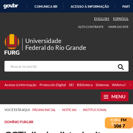
COMUNICA BR
ACESSO À INFORMAÇÃO
PARTI
IR
ENGLISH
ESPAÑOL
PARA
ALTO CONTRASTE
MAPA DO SITE
O
CONTEÚDO
Universidade
Federal do Rio Grande
Acesso à informação
Protocolo Digital
SEI
Biblioteca
Sistemas
Webmail
Te
MENU
>
>
VOCÊ ESTÁ AQUI:
PÁGINA INICIAL
NOTÍCIAS
INSTITUCIONAL
DOMÍNIO FURG.BR