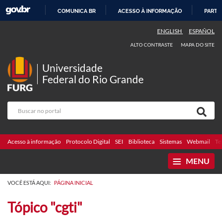
COMUNICA BR
ACESSO À INFORMAÇÃO
PARTI
IR
ENGLISH
ESPAÑOL
PARA
ALTO CONTRASTE
MAPA DO SITE
O
CONTEÚDO
Universidade
Federal do Rio Grande
Acesso à informação
Protocolo Digital
SEI
Biblioteca
Sistemas
Webmail
Te
MENU
VOCÊ ESTÁ AQUI:
PÁGINA INICIAL
Tópico "cgti"