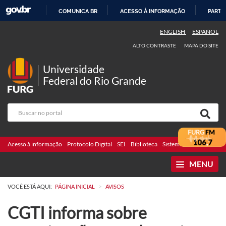
COMUNICA BR
ACESSO À INFORMAÇÃO
PARTI
IR
ENGLISH
ESPAÑOL
PARA
ALTO CONTRASTE
MAPA DO SITE
O
CONTEÚDO
Universidade
Federal do Rio Grande
Acesso à informação
Protocolo Digital
SEI
Biblioteca
Sistemas
Webmail
Te
MENU
>
VOCÊ ESTÁ AQUI:
PÁGINA INICIAL
AVISOS
CGTI informa sobre