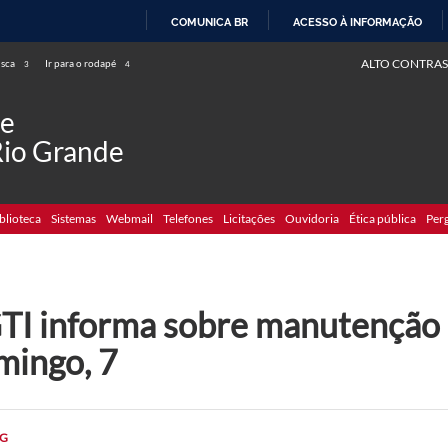
COMUNICA BR
ACESSO À INFORMAÇÃO
IR
ALTO CONTRAS
usca
Ir para o rodapé
3
4
PARA
O
de
CONTEÚDO
Rio Grande
blioteca
Sistemas
Webmail
Telefones
Licitações
Ouvidoria
Ética pública
Per
TI informa sobre manutenção 
mingo, 7
G