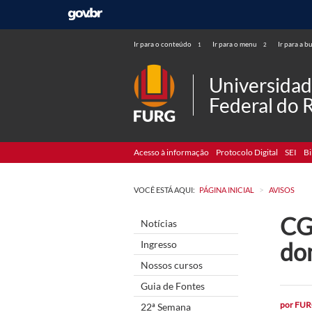
Ir para o conteúdo
Ir para o menu
Ir para a b
1
2
Universida
Federal do 
Acesso à informação
Protocolo Digital
SEI
Bi
>
VOCÊ ESTÁ AQUI:
PÁGINA INICIAL
AVISOS
CG
Notícias
do
Ingresso
Nossos cursos
Guia de Fontes
por
FUR
22ª Semana