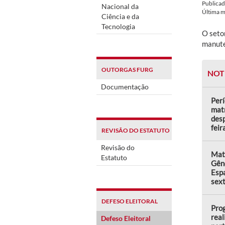
Publica
Nacional da
Última 
Ciência e da
Tecnologia
O seto
manute
OUTORGAS FURG
NOT
Documentação
Perí
matr
desp
feir
REVISÃO DO ESTATUTO
Revisão do
Matr
Estatuto
Gên
Espa
sext
DEFESO ELEITORAL
Prog
real
Defeso Eleitoral