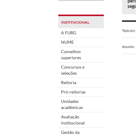
part
segu
INSTITUCIONAL
Tópico(s):
A FURG
NUME
Assunto:
Conselhos
superiores
Concursos e
seleções
Reitoria
Pró-reitorias
Unidades
acadêmicas
Avaliação
institucional
Gestão da