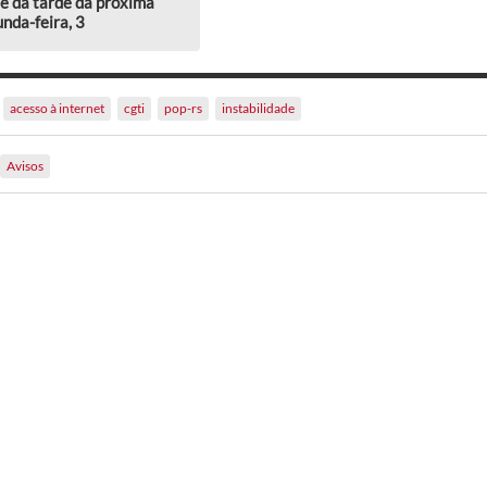
e da tarde da próxima
nda-feira, 3
acesso à internet
cgti
pop-rs
instabilidade
Avisos