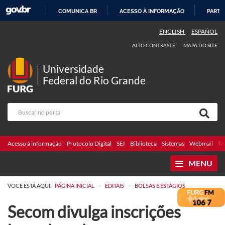
COMUNICA BR
ACESSO À INFORMAÇÃO
PARTI
IR
ENGLISH
ESPAÑOL
PARA
ALTO CONTRASTE
MAPA DO SITE
O
CONTEÚDO
Universidade
Federal do Rio Grande
Acesso à informação
Protocolo Digital
SEI
Biblioteca
Sistemas
Webmail
Te
MENU
>
>
VOCÊ ESTÁ AQUI:
PÁGINA INICIAL
EDITAIS
BOLSAS E ESTÁGIOS
Secom divulga inscrições