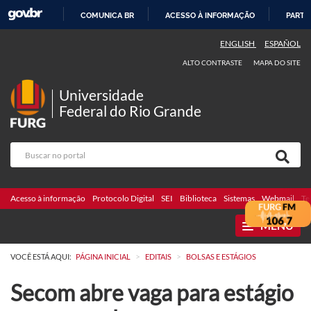
COMUNICA BR
ACESSO À INFORMAÇÃO
PARTI
IR
ENGLISH
ESPAÑOL
PARA
ALTO CONTRASTE
MAPA DO SITE
O
CONTEÚDO
Universidade
Federal do Rio Grande
Acesso à informação
Protocolo Digital
SEI
Biblioteca
Sistemas
Webmail
Te
MENU
>
>
VOCÊ ESTÁ AQUI:
PÁGINA INICIAL
EDITAIS
BOLSAS E ESTÁGIOS
Secom abre vaga para estágio