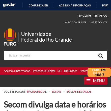
COMUNICA BR
ACESSO À INFORMAÇÃO
PARTI
IR
ENGLISH
ESPAÑOL
PARA
ALTO CONTRASTE
MAPA DO SITE
O
CONTEÚDO
Universidade
Federal do Rio Grande
Acesso à informação
Protocolo Digital
SEI
Biblioteca
Sistemas
Webmail
Te
MENU
>
>
VOCÊ ESTÁ AQUI:
PÁGINA INICIAL
EDITAIS
BOLSAS E ESTÁGIOS
Secom divulga data e horários