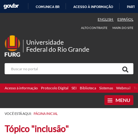
COMUNICA BR
ACESSO À INFORMAÇÃO
PARTI
IR
ENGLISH
ESPAÑOL
PARA
ALTO CONTRASTE
MAPA DO SITE
O
CONTEÚDO
Universidade
Federal do Rio Grande
Acesso à informação
Protocolo Digital
SEI
Biblioteca
Sistemas
Webmail
Te
MENU
VOCÊ ESTÁ AQUI:
PÁGINA INICIAL
Tópico "inclusão"