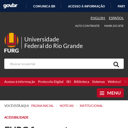
COMUNICA BR
ACESSO À INFORMAÇÃO
PARTI
IR
ENGLISH
ESPAÑOL
PARA
ALTO CONTRASTE
MAPA DO SITE
O
CONTEÚDO
Universidade
Federal do Rio Grande
Acesso à informação
Protocolo Digital
SEI
Biblioteca
Sistemas
Webmail
Te
MENU
>
>
VOCÊ ESTÁ AQUI:
PÁGINA INICIAL
NOTÍCIAS
INSTITUCIONAL
ACESSIBILIDADE