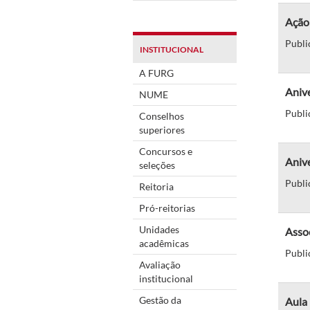
Ação 
Publi
INSTITUCIONAL
A FURG
Aniv
NUME
Publi
Conselhos
superiores
Concursos e
Anive
seleções
Publi
Reitoria
Pró-reitorias
Unidades
Asso
acadêmicas
Publi
Avaliação
institucional
Gestão da
Aula 