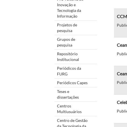
Inovação e
Tecnologia da
Informação
CCMar
Projetos de
Publi
pesquisa
Grupos de
Ceam
pesquisa
Repositório
Publi
Institucional
Periódicos da
Ceam
FURG
Publi
Periódicos Capes
Teses e
dissertações
Cele
Centros
Publi
Multiusuários
Centro de Gestão
da Tecnologia da