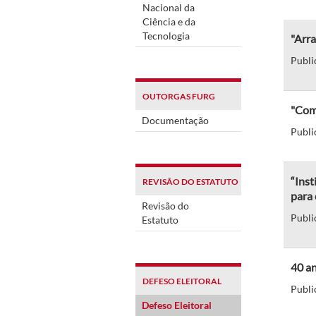
Nacional da
Ciência e da
Tecnologia
"Arra
Publi
OUTORGAS FURG
"Com 
Documentação
Publi
“Inst
REVISÃO DO ESTATUTO
para 
Revisão do
Publi
Estatuto
40 a
DEFESO ELEITORAL
Publi
Defeso Eleitoral