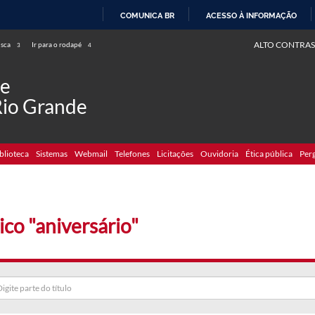
COMUNICA BR
ACESSO À INFORMAÇÃO
IR
ALTO CONTRAS
usca
Ir para o rodapé
3
4
PARA
O
de
CONTEÚDO
Rio Grande
blioteca
Sistemas
Webmail
Telefones
Licitações
Ouvidoria
Ética pública
Per
ico "aniversário"