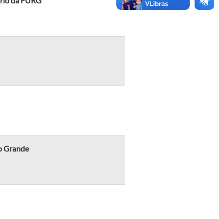
sário da FURG
io Grande