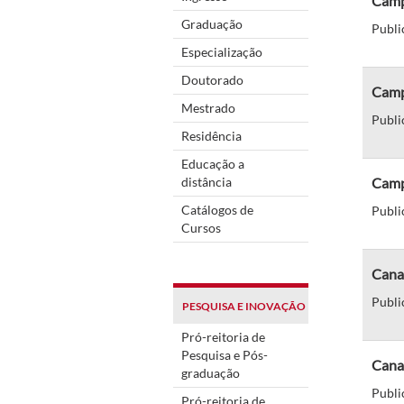
Campu
Graduação
Publi
Especialização
Doutorado
Camp
Mestrado
Publi
Residência
Educação a
distância
Campu
Catálogos de
Publi
Cursos
Cana
Publi
PESQUISA E INOVAÇÃO
Pró-reitoria de
Pesquisa e Pós-
Canal
graduação
Publi
Pró-reitoria de