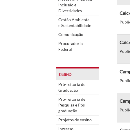
Inclusão e
Diversidades
Caic
Gestão Ambiental
Publi
e Sustentabilidade
Comunicação
Caic 
Procuradoria
Federal
Publi
Camp
ENSINO
Publi
Pró-reitoria de
Graduação
Pró-reitoria de
Camp
Pesquisa e Pós-
Publi
graduação
Projetos de ensino
Ingresso