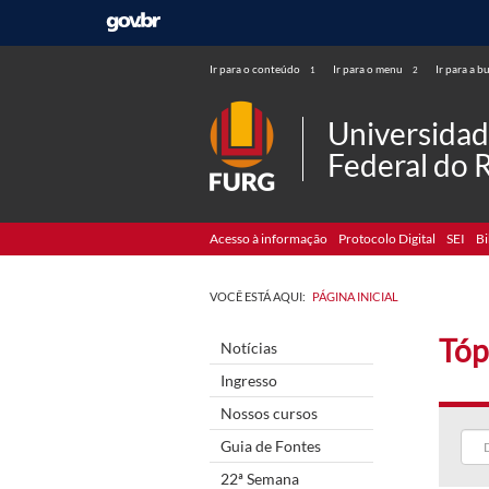
Ir para o conteúdo
Ir para o menu
Ir para a b
1
2
Universida
Federal do 
Acesso à informação
Protocolo Digital
SEI
Bi
VOCÊ ESTÁ AQUI:
PÁGINA INICIAL
Tóp
Notícias
Ingresso
Nossos cursos
Guia de Fontes
22ª Semana