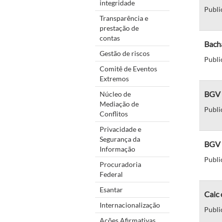
integridade
Publi
Transparência e
prestação de
contas
Bach
Gestão de riscos
Publi
Comitê de Eventos
Extremos
BGV c
Núcleo de
Mediação de
Publi
Conflitos
Privacidade e
Segurança da
BGV 
Informação
Publi
Procuradoria
Federal
Esantar
Caic
Internacionalização
Publi
Ações Afirmativas,