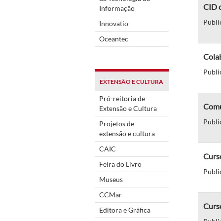
CID 
Informação
Publi
Innovatio
Oceantec
Colab
Publi
EXTENSÃO E CULTURA
Pró-reitoria de
Comu
Extensão e Cultura
Publi
Projetos de
extensão e cultura
CAIC
Curs
Feira do Livro
Publi
Museus
CCMar
Curs
Editora e Gráfica