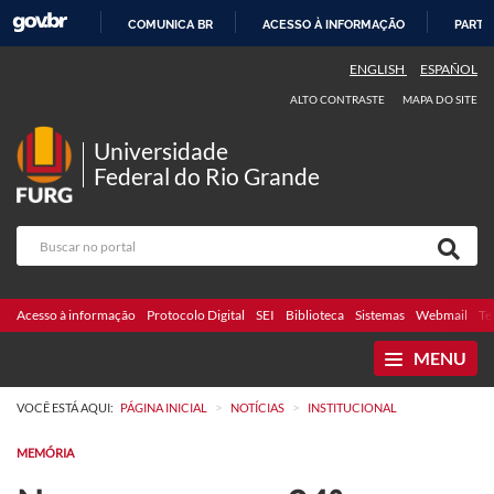
COMUNICA BR
ACESSO À INFORMAÇÃO
PARTI
IR
ENGLISH
ESPAÑOL
PARA
ALTO CONTRASTE
MAPA DO SITE
O
CONTEÚDO
Universidade
Federal do Rio Grande
Acesso à informação
Protocolo Digital
SEI
Biblioteca
Sistemas
Webmail
Te
MENU
>
>
VOCÊ ESTÁ AQUI:
PÁGINA INICIAL
NOTÍCIAS
INSTITUCIONAL
MEMÓRIA