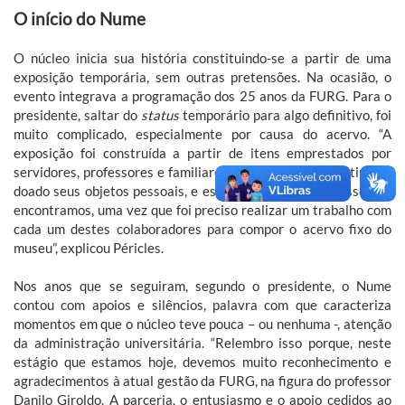
O início do Nume
O núcleo inicia sua história constituindo-se a partir de uma
exposição temporária, sem outras pretensões. Na ocasião, o
evento integrava a programação dos 25 anos da FURG. Para o
presidente, saltar do
status
temporário para algo definitivo, foi
muito complicado, especialmente por causa do acervo. “A
exposição foi construída a partir de itens emprestados por
servidores, professores e familiares. Essas pessoas não tinham
doado seus objetos pessoais, e este foi o primeiro impasse que
encontramos, uma vez que foi preciso realizar um trabalho com
cada um destes colaboradores para compor o acervo fixo do
museu”, explicou Péricles.
Nos anos que se seguiram, segundo o presidente, o Nume
contou com apoios e silêncios, palavra com que caracteriza
momentos em que o núcleo teve pouca – ou nenhuma -, atenção
da administração universitária. “Relembro isso porque, neste
estágio que estamos hoje, devemos muito reconhecimento e
agradecimentos à atual gestão da FURG, na figura do professor
Danilo Giroldo. A parceria, o entusiasmo e o apoio cedidos ao