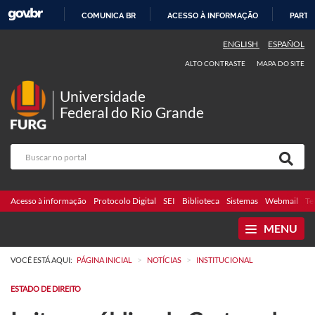
COMUNICA BR
ACESSO À INFORMAÇÃO
PARTI
IR
ENGLISH
ESPAÑOL
PARA
ALTO CONTRASTE
MAPA DO SITE
O
CONTEÚDO
Universidade
Federal do Rio Grande
Acesso à informação
Protocolo Digital
SEI
Biblioteca
Sistemas
Webmail
Te
MENU
>
>
VOCÊ ESTÁ AQUI:
PÁGINA INICIAL
NOTÍCIAS
INSTITUCIONAL
ESTADO DE DIREITO