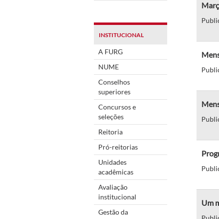
Març
Publi
INSTITUCIONAL
A FURG
Mens
NUME
Publi
Conselhos
superiores
Mensa
Concursos e
seleções
Publi
Reitoria
Pró-reitorias
Prog
Unidades
Publi
acadêmicas
Avaliação
institucional
Um m
Gestão da
Publi