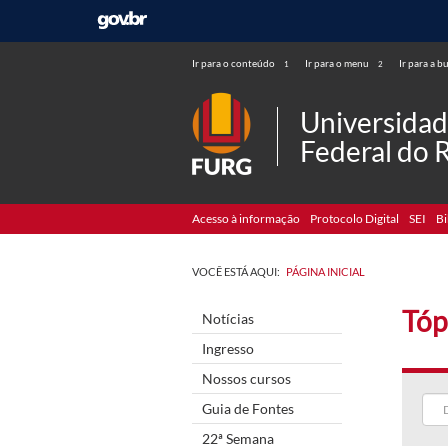
Ir para o conteúdo
Ir para o menu
Ir para a b
1
2
Universida
Federal do 
Acesso à informação
Protocolo Digital
SEI
Bi
VOCÊ ESTÁ AQUI:
PÁGINA INICIAL
Tóp
Notícias
Ingresso
Nossos cursos
Guia de Fontes
22ª Semana