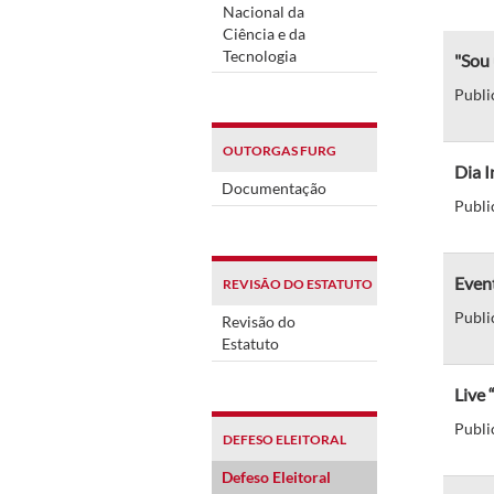
Nacional da
Ciência e da
Tecnologia
"Sou 
Publi
OUTORGAS FURG
Dia I
Documentação
Publi
Event
REVISÃO DO ESTATUTO
Publi
Revisão do
Estatuto
Live 
Publi
DEFESO ELEITORAL
Defeso Eleitoral