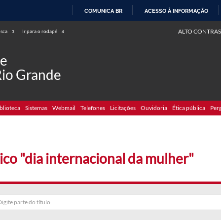
COMUNICA BR
ACESSO À INFORMAÇÃO
IR
ALTO CONTRAS
usca
Ir para o rodapé
3
4
PARA
O
de
CONTEÚDO
Rio Grande
blioteca
Sistemas
Webmail
Telefones
Licitações
Ouvidoria
Ética pública
Per
ico "dia internacional da mulher"