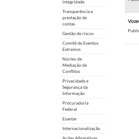
integridade
Transparência e
prestação de
Vozes
contas
Publi
Gestão de riscos
Comitê de Eventos
Extremos
Núcleo de
Mediação de
Conflitos
Privacidade e
Segurança da
Informação
Procuradoria
Federal
Esantar
Internacionalização
Ações Afirmativas,