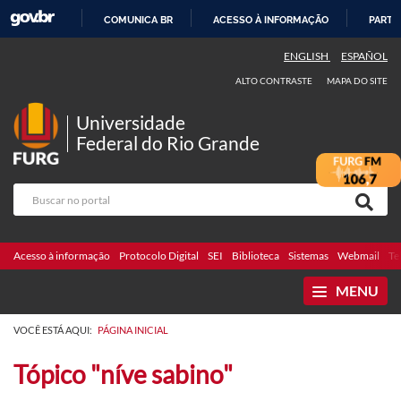
COMUNICA BR
ACESSO À INFORMAÇÃO
PARTI
IR
ENGLISH
ESPAÑOL
PARA
ALTO CONTRASTE
MAPA DO SITE
O
CONTEÚDO
Universidade
Federal do Rio Grande
Acesso à informação
Protocolo Digital
SEI
Biblioteca
Sistemas
Webmail
Te
MENU
VOCÊ ESTÁ AQUI:
PÁGINA INICIAL
Tópico "níve sabino"