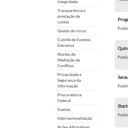
integridade
Transparência e
prestação de
Progr
contas
Publi
Gestão de riscos
Comitê de Eventos
Extremos
Quint
Núcleo de
Publi
Mediação de
Conflitos
Privacidade e
Sarau
Segurança da
Informação
Publi
Procuradoria
Federal
Star
Esantar
Publi
Internacionalização
Ações Afirmativas,