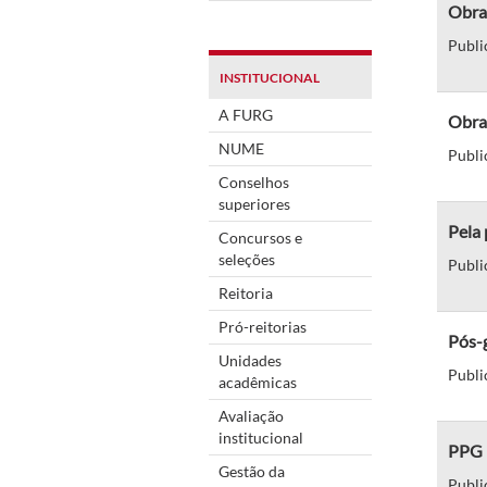
Obra 
Publi
INSTITUCIONAL
A FURG
Obra 
NUME
Publi
Conselhos
superiores
Pela 
Concursos e
seleções
Publi
Reitoria
Pró-reitorias
Pós-
Unidades
Publi
acadêmicas
Avaliação
institucional
PPG L
Gestão da
Publi