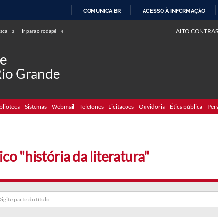
COMUNICA BR
ACESSO À INFORMAÇÃO
IR
ALTO CONTRAS
usca
Ir para o rodapé
3
4
PARA
O
de
CONTEÚDO
Rio Grande
blioteca
Sistemas
Webmail
Telefones
Licitações
Ouvidoria
Ética pública
Per
co "história da literatura"