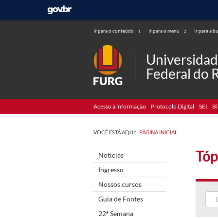
Ir para o conteúdo
Ir para o menu
Ir para a b
1
2
Universida
Federal do 
Acesso à informação
Protocolo Digital
SEI
Bi
VOCÊ ESTÁ AQUI:
PÁGINA INICIAL
Tópi
Notícias
Ingresso
Nossos cursos
Guia de Fontes
22ª Semana