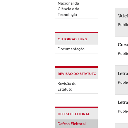
Nacional da
Ciência e da
Tecnologia
"A le
Publi
OUTORGAS FURG
Curs
Documentação
Publi
Letra
REVISÃO DO ESTATUTO
Publi
Revisão do
Estatuto
Letra
Publi
DEFESO ELEITORAL
Defeso Eleitoral